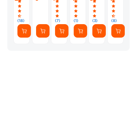
Game)
Company)
Χέρι
Κάρτες
Επιτραπέζιο
(AS
με
Company)
Κάρτες
(18)
(7)
(1)
(3)
(8)
(AS
Company)