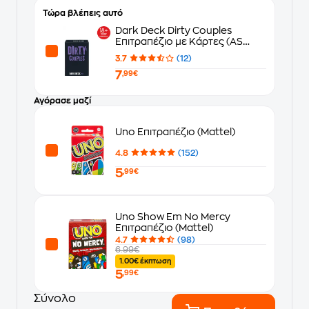
Τώρα βλέπεις αυτό
Dark Deck Dirty Couples
Επιτραπέζιο με Κάρτες (AS
Company)
3.7
(12)
7
,99€
Αγόρασε μαζί
Uno Επιτραπέζιο (Mattel)
4.8
(152)
5
,99€
Uno Show Em No Mercy
Επιτραπέζιο (Mattel)
4.7
(98)
6.99€
1.00€ έκπτωση
5
,99€
Σύνολο