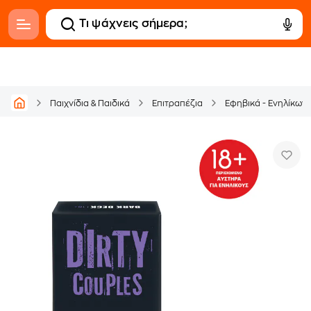
Παιχνίδια & Παιδικά
Επιτραπέζια
Εφηβικά - Ενηλίκων