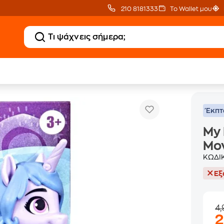
210 8181333
Το Wallet μου
My Little Pony A New Generation Movie Friends
ς
Έκπ
My 
Mov
ΚΩΔΙ
Εξ
4