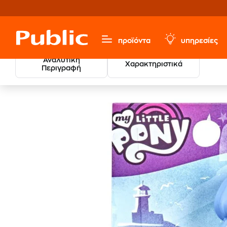
προϊόντα
υπηρεσίες
Αναλυτική
Χαρακτηριστικά
Περιγραφή
Παιχνίδια & Παιδικά
Κούκλες & Playset
Μικρόκοσμο