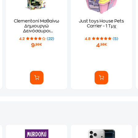
Clementoni Μαθαίνω
Just toys House Pets
Δημιουργώ
Carrier - 1 Τμχ
Δεινόσαυροι
Τυραννόσαυρος
4.2
(22)
4.8
(5)
9
4
,99€
,98€