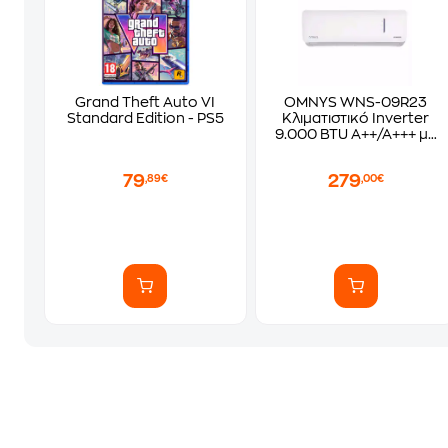
Grand Theft Auto VI
OMNYS WNS-09R23
Standard Edition - PS5
Κλιματιστικό Inverter
9.000 BTU A++/A+++ με
WiFi
79
279
,89€
,00€