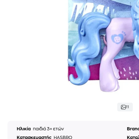
11
Ηλικία
παιδιά 3+ ετών
Bran
Κατασκευαστής
HASBRO
Κατα