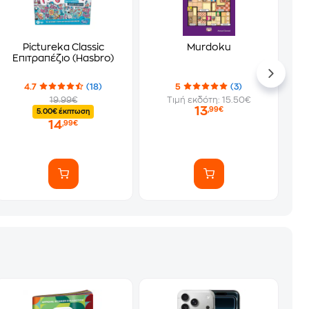
Pictureka Classic
Murdoku
Επιτραπέζιο (Hasbro)
4.7
(18)
5
(3)
19.99€
Τιμή εκδότη: 15.50€
13
,99€
5.00€ έκπτωση
14
,99€