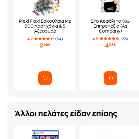
Plexi Flexi Σακουλάκι Με
Στο Κεφάλι το 'Χω
800 Λαστιχάκια & 8
Επιτραπέζιο (As
Αξεσουάρ
Company)
4.7
(34)
4.5
(33)
2
4
,99€
,98€
Άλλοι πελάτες είδαν επίσης