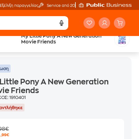
Εξέλιξη παραγγελίας
Service από 20'
My Little Pony A New Generation
Movie Friends
τωση
Little Pony A New Generation
ie Friends
ΚΟΣ:
1910401
αντλήθηκε
,98€
2
,99€