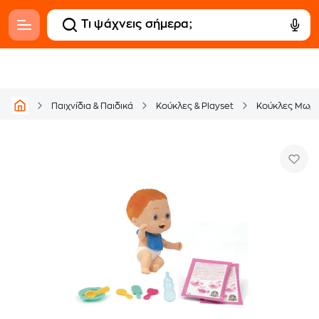
Παιχνίδια & Παιδικά
Κούκλες & Playset
Κούκλες Μωρ