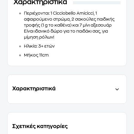
Χαρακτηριστικά
Περιέχονται
: 1 Cicciobello Amicicci, 1
αφαιρούμενο στρώμα, 2 σακούλες παιδικής
τροφής (1 g το καθένα) και 7 μίνι αξεσουάρ
Είναι ιδανικό δώρο για το παιδάκι σας, για
μίμηση ρόλων!
Ηλικία
: 3+ ετών
Μήκος
11cm
Χαρακτηριστικά
Σχετικές κατηγορίες