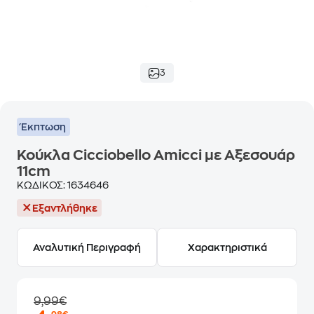
3
Έκπτωση
Κούκλα Cicciobello Αmicci με Αξεσουάρ
11cm
ΚΩΔΙΚΟΣ:
1634646
Εξαντλήθηκε
Αναλυτική Περιγραφή
Χαρακτηριστικά
9,99€