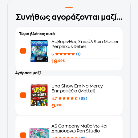
Συνήθως αγοράζονται μαζί...
Τώρα βλέπεις αυτό
Λαβύρινθος Σπιράλ Spin Master
Perplexus Rebel
5
(1)
19
,99€
Αγόρασε μαζί
Uno Show Em No Mercy
Επιτραπέζιο (Mattel)
4.7
(98)
9
,99€
AS Company Μαθαίνω Και
Δημιουργώ Pen Studio