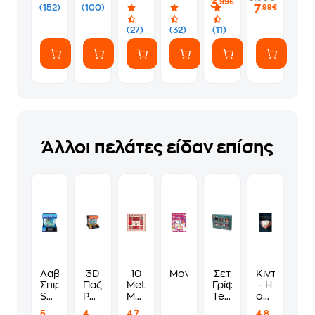
3
,99€
7
(152)
(100)
,99€
(27)
(32)
(11)
Άλλοι πελάτες είδαν επίσης
Λαβύρινθος
3D
10
Μονόκεροι
Σετ
Κιντσούγκι
Σπιράλ
Παζλ
Metal
Γρίφοι
- Η
Spin
Perplexus
Μπλε
Teaser
ομορφιά
Master
Λαβύρινθος
Γρίφος
your
της
5
4
4.7
4.8