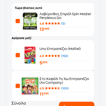
Τώρα βλέπεις αυτό
Λαβύρινθος Σπιράλ Spin Master
Perplexus Go
4.8
(5)
12
,98€
Αγόρασε μαζί
Uno Επιτραπέζιο (Mattel)
4.8
(152)
5
,99€
Στο Κεφάλι Το Χω Επιτραπέζιο
(As Company)
4.5
(100)
11
,99€
Σύνολο