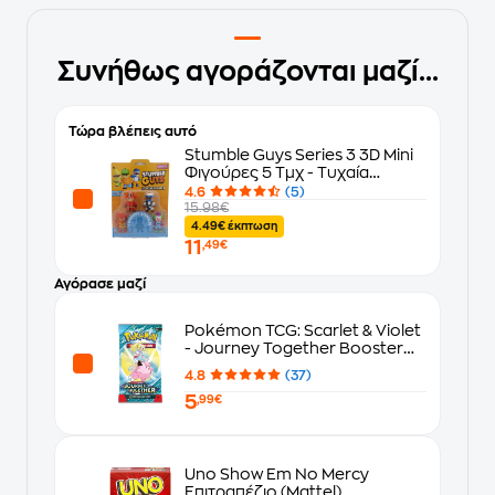
Συνήθως αγοράζονται μαζί...
Τώρα βλέπεις αυτό
Stumble Guys Series 3 3D Mini
Φιγούρες 5 Τμχ - Τυχαία
Επιλογή (106-606)
4.6
(5)
15.98€
4.49€ έκπτωση
11
,49€
Αγόρασε μαζί
Pokémon TCG: Scarlet & Violet
- Journey Together Booster
Blister
4.8
(37)
5
,99€
Uno Show Em No Mercy
Επιτραπέζιο (Mattel)