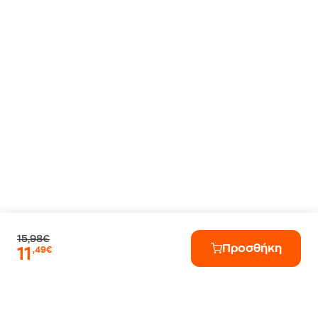
15,98€
Προσθήκη
11
,49€