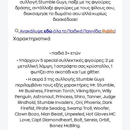
συλλογή Stumble Guys, παίξε με τις φιγούρες
δράσης, αντάλλαξε φιγούρες με τους φίλους σου,
διακόσμησε το δωμάτιο σου αλλά κυρίως
διασκέδασε!
Ανακάλυψε
εδώ
όλα τα Παιδικά Παιχνίδια
Public
!
Χαρακτηριστικά
• παιδιά 3+ ετών
• Υπάρχουν 5 special συλλεκτικές φιγούρες: 2 με
μεταλλική λάμψη, 1 αστράφτει σας κρύσταλλο, 1
φωτίζει στο σκοτάδι και 1 με glitter.
• Η σειρά 3 της συλλογής Stumble Guys
περιλαμβάνει τους εξής χαρακτήρες: Mr. Stumble,
Mr Business, Fireman Torch, Viking Bjorn, Willy
Penguin, Astronaut, Princess, Shiro, Tanner, Judge
Rindhold, Stumble Invaders , Oni, Phoenix, Dark
Firefist, Pirate Seadog, Swamp Troll, Woofer,
Clown Bozo, Nian Beast, Unpeeled, Hot Gloves MC
Love, Capt Diamondheart, Bolt, Sereia, Orbit,
Bonez McBling.