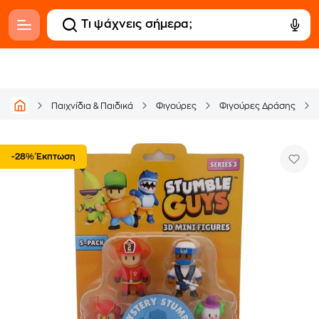
Παιχνίδια & Παιδικά
Φιγούρες
Φιγούρες Δράσης
-28% Έκπτωση