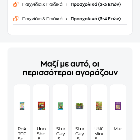
Παιχνίδια & Παιδικά
Προσχολικά (2-3 Ετών)
Παιχνίδια & Παιδικά
Προσχολικά (3-4 Ετών)
Μαζί με αυτό, οι
περισσότεροι αγοράζουν
Pokémon
Uno
Stumble
Stumble
UNO
Murdoku
TCG:
Show
Guys
Guys
Minecraft
Scarlet
Em
S2
S2
Επιτραπέζιο