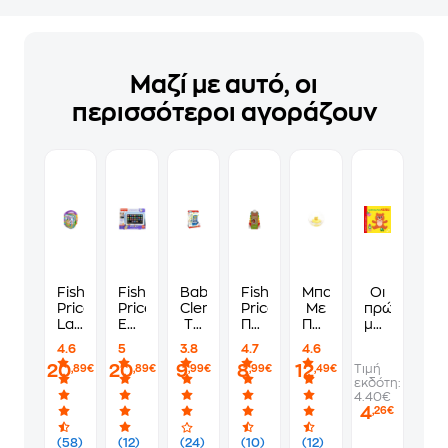
Μαζί με αυτό, οι
περισσότεροι αγοράζουν
Fisher
Fisher
Baby
Fisher
Μπαλίτσα
Οι
Price
Price
Clementoni
Price
Με
πρώτες
Laugh
Εκπαιδευτικό
Το
Πυραμίδα
Παπάκι
μου
And
Tablet
Πρωτο
(Οικολογική)
Fisher
λέξεις
4.6
5
3.8
4.7
4.6
Learn
Μου
Price
(Σειρά:
20
20
9
8
12
Τιμή
,89€
,89€
,99€
,99€
,49€
Εκπαιδευτικό
Smartphone
Δαχτυλάκια
εκδότη:
Βιβλίο
1000-
γεμάτα
4.40€
63208
περιέργεια)
4
,26€
(58)
(12)
(24)
(10)
(12)