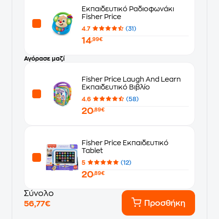
Εκπαιδευτικό Ραδιοφωνάκι
Fisher Price
4.7
(31)
14
,99€
Αγόρασε μαζί
Fisher Price Laugh And Learn
Εκπαιδευτικό Βιβλίο
4.6
(58)
20
,89€
Fisher Price Εκπαιδευτικό
Tablet
5
(12)
20
,89€
Σύνολο
Προσθήκη
56,77€