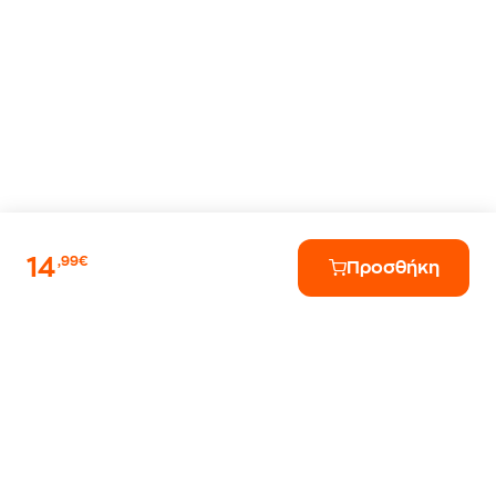
14
,99€
Προσθήκη