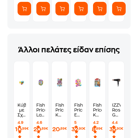
Άλλοι πελάτες είδαν επίσης
Κύβος
Fisher
Fisher-
Fisher-
Fisher-
IZZY
με
Price
Price
Price
Price
Rose
Σχήματα
Laugh
Κρεμαστό
Εκπαιδευτικό
Κουδουνίστρες
Gold
Fisher
And
Μαϊμουδάκι
Σκυλάκι
Μαράκες
Ionic
4.9
4.6
5
4.2
4.4
Price
Learn
με
Smart
2
222755
10
20
20
32
8
35
,99€
,89€
,89€
,90€
,99€
,90€
Εκπαιδευτικό
Μουσική
Stages
Τμχ
Σεσουάρ
Βιβλίο
(JFF02)
Ροζ
(HMF34)
Μαλλιών