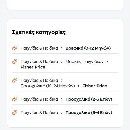
Σχετικές κατηγορίες
Παιχνίδια & Παιδικά
Βρεφικά (0-12 Μηνών)
Παιχνίδια & Παιδικά
Μάρκες Παιχνιδιών
Fisher-Price
Παιχνίδια & Παιδικά
Προσχολικά (12-24 Μηνών)
Fisher-Price
Παιχνίδια & Παιδικά
Προσχολικά (2-3 Ετών)
Παιχνίδια & Παιδικά
Προσχολικά (3-4 Ετών)