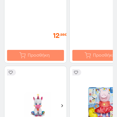
12
,98€
Προσθήκη
Προσθήκη