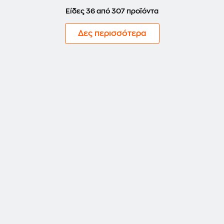
Είδες 36 από 307 προϊόντα
Δες περισσότερα