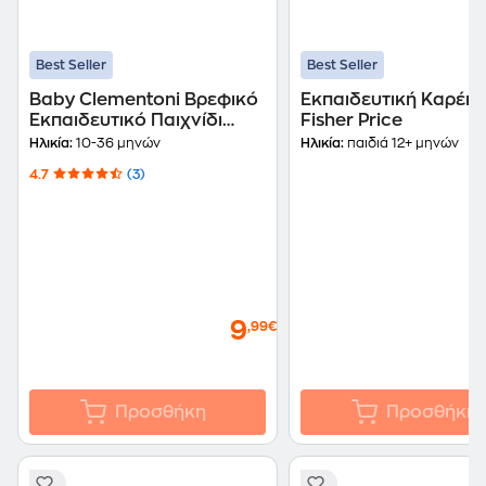
Best Seller
Best Seller
Baby Clementoni Βρεφικό
Εκπαιδευτική Καρέκ
Εκπαιδευτικό Παιχνίδι
Fisher Price
Τηλεκοντρόλ - Μιλάει
Ηλικία:
10-36 μηνών
Ηλικία:
παιδιά 12+ μηνών
Ελληνικά (106-037)
4.7
(3)
9
,99€
Προσθήκη
Προσθήκη