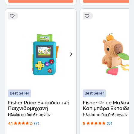
Best Seller
Best Seller
Fisher Price Εκπαιδευτική
Fisher-Price Μαλακό
Παιχνιδομηχανή
Καπιμπάρα Εκπαιδευ
Δραστηριοτήτων (HY
Ηλικία:
παιδιά 6+ μηνών
Ηλικία:
παιδιά 0-6 μηνών
4.1
(7)
5
(5)