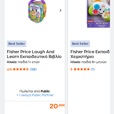
Best Seller
Best Seller
Fisher Price Laugh And
Fisher Price Εκπαιδε
Learn Εκπαιδευτικό Βιβλίο
Χειριστήριο
Ηλικία:
παιδιά 1+ ετών
Ηλικία:
παιδιά 6+ μηνών
4.6
(58)
5
(1)
Πωλείται από
Public
+ 1 ακόμα Public Partner
20
,89€