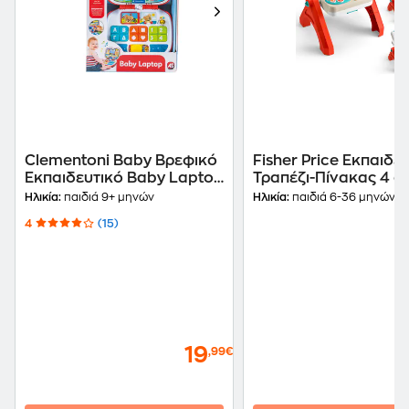
Clementoni Baby Βρεφικό
Fisher Price Εκπαιδε
Εκπαιδευτικό Baby Laptop
Τραπέζι-Πίνακας 4 σε
(1000-63375)
Ηλικία:
παιδιά 9+ μηνών
Ηλικία:
παιδιά 6-36 μηνών
4
(15)
19
,99€