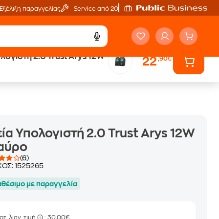
Εξέλιξη παραγγελίας
Service από 20'
.0 Trust Arys 12W
22
,90€
ά
Public επιστροφή €
κέρδος σε κάθε αγορά
ία Υπολογιστή 2.0 Trust Arys 12W
Μαύρο
(6)
ΚΟΣ:
1525265
αθέσιμο με παραγγελία
οτ. λιαν. τιμή
: 30,00€