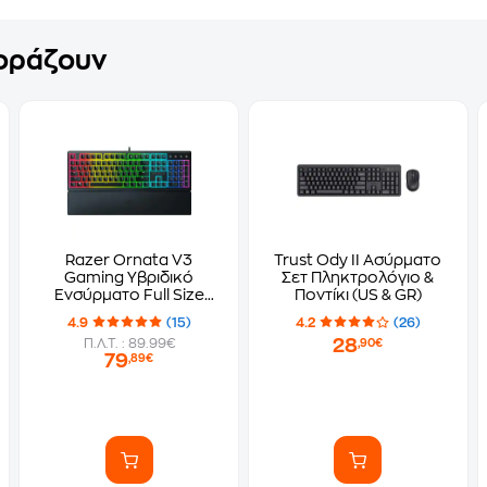
γοράζουν
Razer Ornata V3
Trust Ody II Ασύρματο
Gaming Υβριδικό
Σετ Πληκτρολόγιο &
Ενσύρματο Full Size
Ποντίκι (US & GR)
Πληκτρολόγιο (GR)
4.9
(15)
4.2
(26)
28
Π.Λ.Τ. : 89.99€
,90€
79
,89€