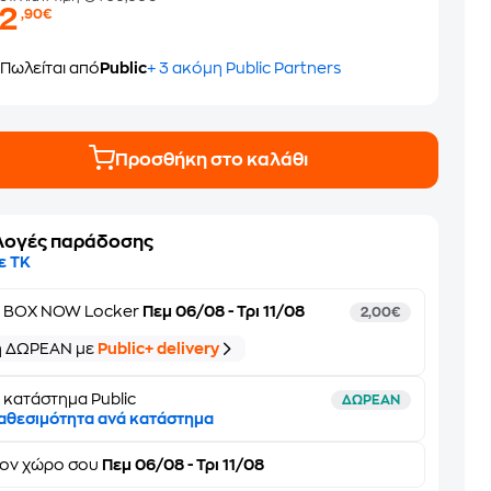
22
,90€
Πωλείται από
Public
+ 3 ακόμη Public Partners
Προσθήκη στο καλάθι
λογές παράδοσης
ε ΤΚ
ε
BOX NOW Locker
Πεμ 06/08 - Τρι 11/08
2,00€
ή ΔΩΡΕΑΝ με
Public+ delivery
 κατάστημα Public
ΔΩΡΕΑΝ
αθεσιμότητα ανά κατάστημα
τον
χώρο σου
Πεμ 06/08 - Τρι 11/08