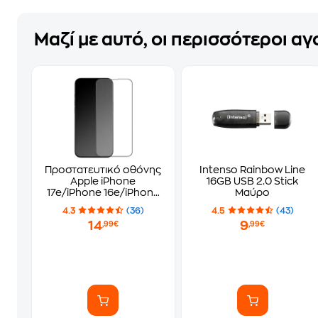
Μαζί με αυτό, οι περισσότεροι α
Προστατευτικό οθόνης
Intenso Rainbow Line
Apple iPhone
16GB USB 2.0 Stick
17e/iPhone 16e/iPhone
Μαύρο
13/iPhone 13
4.3
(36)
4.5
(43)
Pro/iPhone 14 - Tune
14
9
,99€
,99€
Premium Black Frame