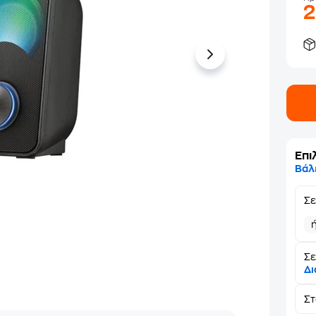
Επι
Βάλ
Σ
Σε
Δι
Σ