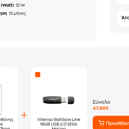
 (Watt)
12 W
ηση
12 μήνες
Άτο
Σύνολο
47,88€
οθόνης
Intenso Rainbow Line
Προσθήκ
ne
16GB USB 2.0 Stick
iPhone
Μαύρο