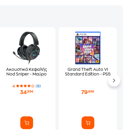
Ακουστικά Κεφαλής
Grand Theft Auto VI
Nod Sniper - Μαύρο
Standard Edition - PS5
4
(8)
34
79
,89€
,89€