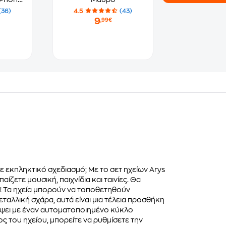
13
(36)
4.5
(43)
- Tune
9
,99€
 Frame
ε εκπληκτικό σχεδιασμό; Με το σετ ηχείων Arys
ζετε μουσική, παιχνίδια και ταινίες. Θα
! Τα ηχεία μπορούν να τοποθετηθούν
αλλική σχάρα, αυτά είναι μια τέλεια προσθήκη
νάψει με έναν αυτοματοποιημένο κύκλο
 του ηχείου, μπορείτε να ρυθμίσετε την