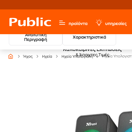
προϊόντα
υπηρεσίες
Αναλυτική
Χαρακτηριστικά
Περιγραφή
Καλοκαιρινές Εκπτώσεις
& Άπαιχτες Τιμές
Ηχεία Υπολογιστ
Ήχος
Ηχεία
Ηχεία Υπολογιστή