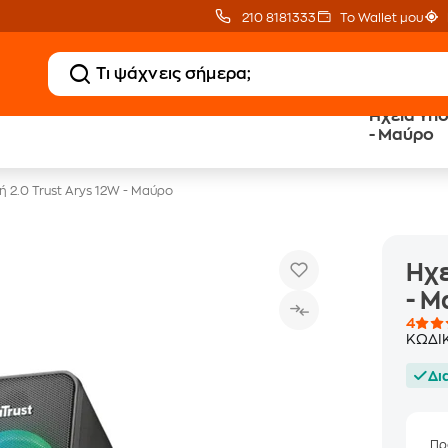
210 8181333
Το Wallet μου
Ηχεία Υπολογιστή 2
20 € Public Επιστροφή
Δωρεάν Μεταφορικ
- Μαύρο
με Snappi
με Public+ Delivery
ή 2.0 Trust Arys 12W - Μαύρο
Ηχε
- 
4
ΚΩΔΙ
Δι
Πρ