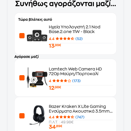
Συνήθως αγοράζονται μαζί...
Τώρα βλέπεις αυτό
Ηχεία Υπολογιστή 2.1 Nod
Base.2.one 11W - Black
4.4
(52)
13
,99€
Αγόρασε μαζί
Lamtech Web Camera HD
720p Μαύρη/Πορτοκαλί
4
(173)
12
,98€
Razer Kraken X Lite Gaming
Ενσύρματα Ακουστικά 3.5mm -
Μαύρα
4.4
(747)
Π.Λ.Τ. : 49.98€
34
,89€