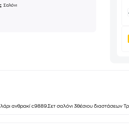
ς
Σαλόνι
ξιλάρι ανθρακί c9889.Σετ σαλόνι 3θέσιου διαστάσεων 