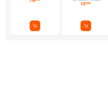
79
Τιμή εκδότη: 15.50€
,89€
13
,99€