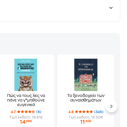
Πώς να τους λες να
Το ξενοδοχείο των
πάνε να γ*μηθούνε
συναισθημάτων
ευγενικά
4.7
(6)
4.8
(346)
Τιμή εκδότη: 16.61€
Τιμή εκδότη: 15.50€
14
11
,99€
,40€