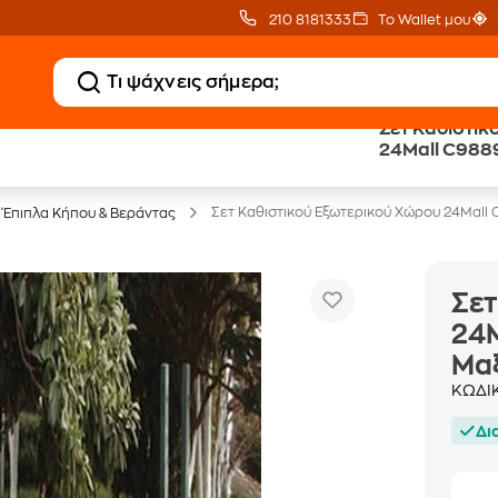
210 8181333
Το Wallet μου
Σετ Καθιστικ
24Mall C988
Έπιπλα γραφείου -30%
Μαξιλάρι Ανθ
Σετ Καθιστικού Εξωτερικού Χώρου 24Mall 
 Έπιπλα Κήπου & Βεράντας
Σετ
24M
Μαξ
ΚΩΔΙ
Δι