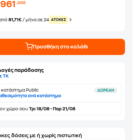
.961
,00€
από
81,71€
/ μήνα σε 24
ATOKEΣ
Προσθήκη στο καλάθι
λογές παράδοσης
ε ΤΚ
 κατάστημα Public
ΔΩΡΕΑΝ
αθεσιμότητα ανά κατάστημα
τον
χώρο σου
Τρι 18/08 - Παρ 21/08
κες δόσεις με ή χωρίς πιστωτική