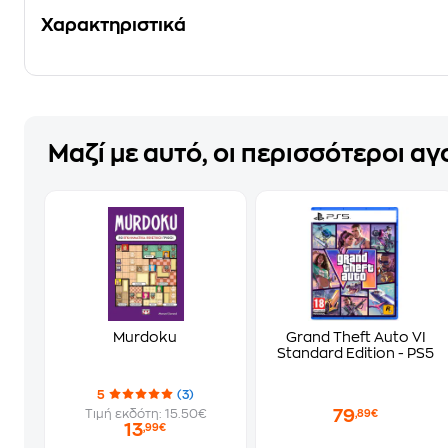
Χαρακτηριστικά
Μαζί με αυτό, οι περισσότεροι α
Murdoku
Grand Theft Auto VI
Standard Edition - PS5
5
(3)
79
Τιμή εκδότη: 15.50€
,89€
13
,99€