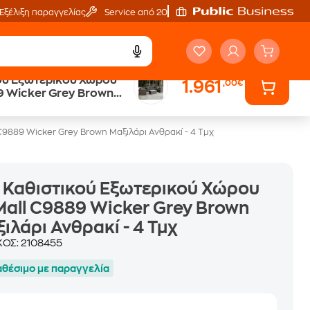
Εξέλιξη παραγγελίας
Service από 20'
ού Εξωτερικού Χώρου
1.961
,00€
9 Wicker Grey Brown
ρακί - 4 Τμχ
C9889 Wicker Grey Brown Μαξιλάρι Ανθρακί - 4 Τμχ
 Καθιστικού Εξωτερικού Χώρου
all C9889 Wicker Grey Brown
ιλάρι Ανθρακί - 4 Τμχ
ΚΟΣ:
2108455
αθέσιμο με παραγγελία