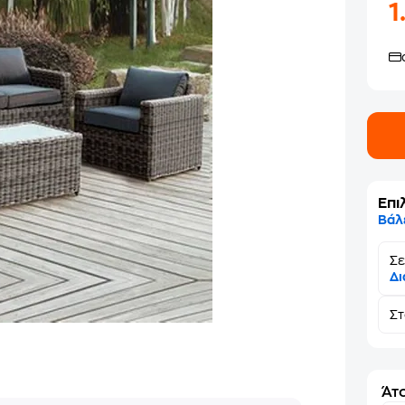
1
Επι
Βάλ
Σε
Δι
Σ
Άτο