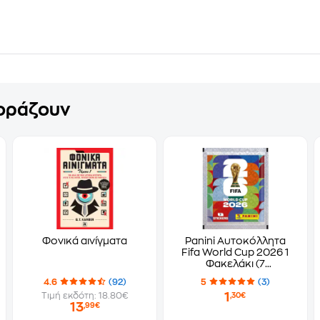
γοράζουν
Φονικά αινίγματα
Panini Αυτοκόλλητα
Fifa World Cup 2026 1
Φακελάκι (7
Αυτοκόλλητα)
4.6
(92)
5
(3)
1
Τιμή εκδότη: 18.80€
,30€
13
,99€