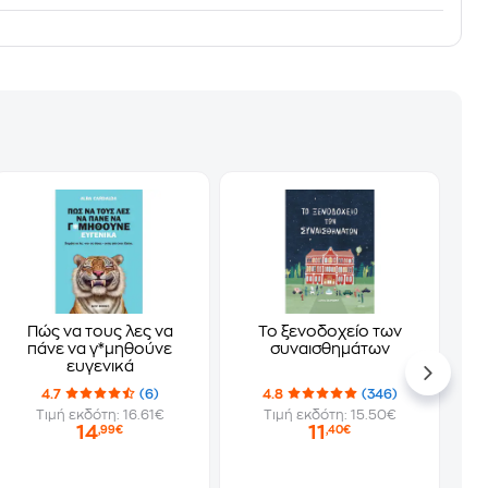
Πώς να τους λες να
Το ξενοδοχείο των
πάνε να γ*μηθούνε
συναισθημάτων
ευγενικά
4.7
(6)
4.8
(346)
Τιμή εκδότη: 16.61€
Τιμή εκδότη: 15.50€
14
11
,99€
,40€