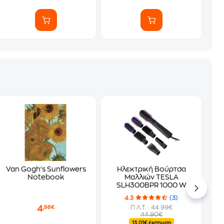
Van Gogh's Sunflowers
Ηλεκτρική Βούρτσα
Notebook
Μαλλιών TESLA
SLH300BPR 1000 W
Μαύρο
4.3
(3)
4
Π.Λ.Τ. : 44.99€
,98€
44.90€
13.01€ έκπτωση