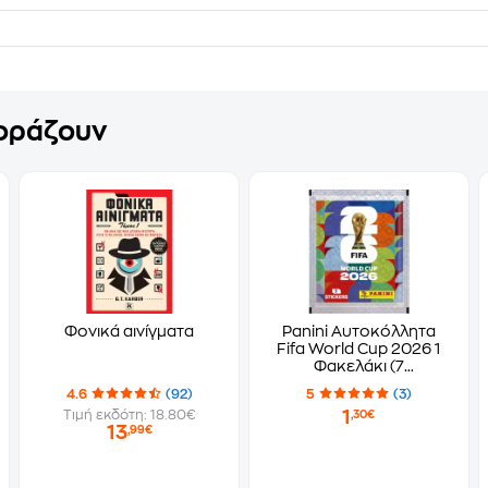
γοράζουν
Φονικά αινίγματα
Panini Αυτοκόλλητα
Fifa World Cup 2026 1
Φακελάκι (7
Αυτοκόλλητα)
4.6
(92)
5
(3)
1
Τιμή εκδότη: 18.80€
,30€
13
,99€