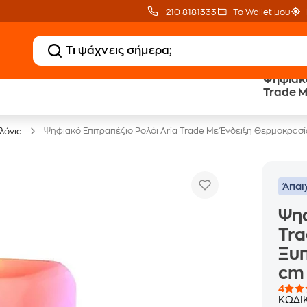
210 8181333
Το Wallet μου
Ψηφιακό
Trade Μ
Έπιπλα γραφείου -30%
Ξυπνητή
- Πολύ
Ψηφιακό Επιτραπέζιο Ρολόι Aria Trade Με Ένδειξη Θερμοκρασ
λόγια
Άπαι
Ψηφ
Tra
Ξυπ
cm
4
ΚΩΔΙ