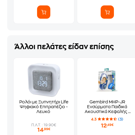
Άλλοι πελάτες είδαν επίσης
Ρολόι με Ξυπνητήρι Life
Gembird MHP-JR
Ψηφιακό Επιτραπέζιο -
Ενσύρματα Παιδικά
Λευκό
Ακουστικά Κεφαλής -
Μπλε
4.3
(3)
12
Π.Λ.Τ. : 19.90€
,49€
14
,99€