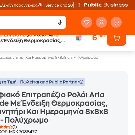
Εξέλιξη παραγγελίας
Service από 20'
 Επιτραπέζιο Ρολόι Aria
6
,88€
ε Ένδειξη Θερμοκρασίας,
ρι Και Ημερομηνία 8x8x8 cm
χρωμο
ίας, Ξυπνητήρι Και Ημερομηνία 8x8x8 cm - Πολύχρωμο
χτη Τιμή
Πωλείται από Public Partner
ιακό Επιτραπέζιο Ρολόι Aria
de Με Ένδειξη Θερμοκρασίας,
νητήρι Και Ημερομηνία 8x8x8
 - Πολύχρωμο
(1)
ΚΟΣ:
MRK2088477