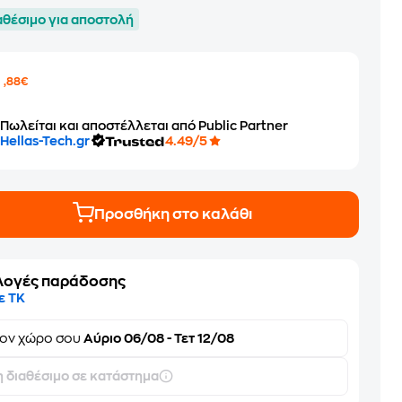
αθέσιμο για αποστολή
6
,88€
Πωλείται και αποστέλλεται από Public Partner
Hellas-Tech.gr
4.49/5
Προσθήκη στο καλάθι
λογές παράδοσης
ε ΤΚ
τον
χώρο σου
Αύριο 06/08 - Τετ 12/08
 διαθέσιμο σε κατάστημα