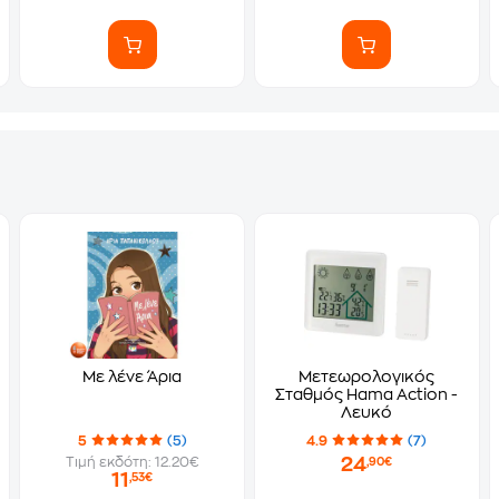
Με λένε Άρια
Μετεωρολογικός
Σταθμός Hama Action -
Λευκό
5
(5)
4.9
(7)
24
Τιμή εκδότη: 12.20€
,90€
11
,53€