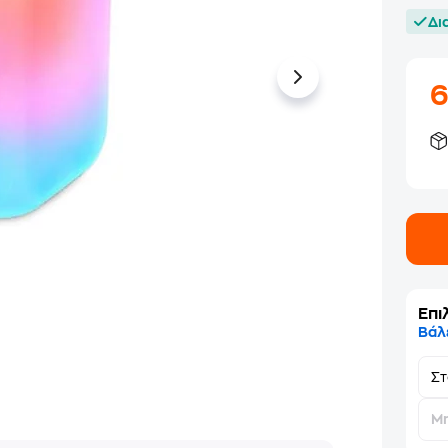
Δι
Επι
Βάλ
Σ
Μη