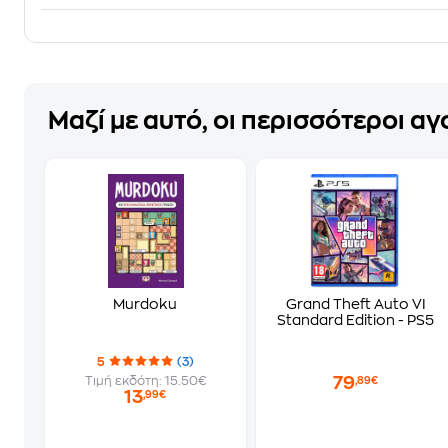
Μαζί με αυτό, οι περισσότεροι α
Murdoku
Grand Theft Auto VI
Standard Edition - PS5
5
(3)
79
Τιμή εκδότη: 15.50€
,89€
13
,99€