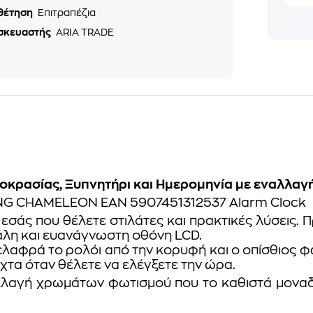
θέτηση
Επιτραπέζια
σκευαστής
ARIA TRADE
μοκρασίας, Ξυπνητήρι και Ημερομηνία με εναλλαγ
Alarm Clock
 εσάς που θέλετε στιλάτες και πρακτικές λύσεις. 
γάλη και ευανάγνωστη οθόνη LCD.
 ελαφρά το ρολόι από την κορυφή και ο οπίσθιος φ
ύχτα όταν θέλετε να ελέγξετε την ώρα.
ναλλαγή χρωμάτων φωτισμού που το καθιστά μονα