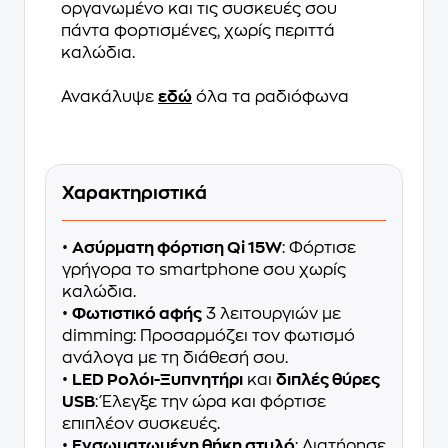
οργανωμένο και τις συσκευές σου
πάντα φορτισμένες, χωρίς περιττά
καλώδια.
Ανακάλυψε
εδώ
όλα τα ραδιόφωνα
Χαρακτηριστικά
•
Ασύρματη φόρτιση Qi 15W
: Φόρτισε
γρήγορα το smartphone σου χωρίς
καλώδια.
•
Φωτιστικό αφής
3 λειτουργιών με
dimming: Προσαρμόζει τον φωτισμό
ανάλογα με τη διάθεσή σου.
•
LED Ρολόι-Ξυπνητήρι
και
διπλές θύρες
USB
: Έλεγξε την ώρα και φόρτισε
επιπλέον συσκευές.
•
Ενσωματωμένη θήκη στυλό
: Διατήρησε