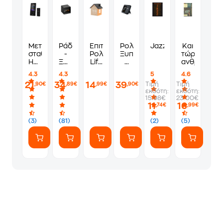
Μετεωρολογικός
Ράδιο
Επιτραπέζιο
Ρολόι-
Jazz
Και
σταθμός
-
Ρολόι
Ξυπνητήρι
τώρα,
HAMA
Ξυπνητήρι
Life
&
ανθρωπάκο
Color
Sony
Tiny
Ασύρματος
4.3
4.3
5
4.6
Edge
ICFC1B
House
Φορτιστής
21
34
14
39
Τιμή
Τιμή
,90€
,89€
,99€
,90€
-
-
-
Qi
εκδότη:
εκδότη:
Μαύρο
Μαύρο
Black
Akai
15.98€
23.00€
ACRW-
11
16
,74€
,99€
3500
(3)
(81)
(2)
(5)