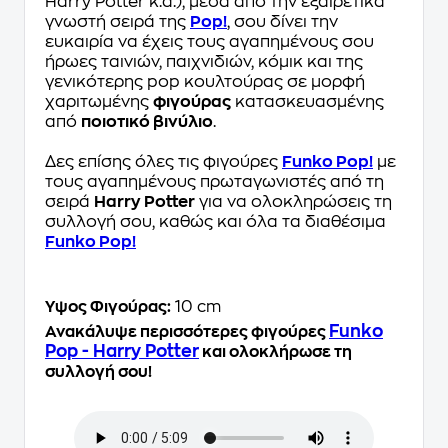
Harry Potter κ.ά.), μέσα από την εξαιρετικά
γνωστή σειρά της
Pop!
, σου δίνει την
ευκαιρία να έχεις τους αγαπημένους σου
ήρωες ταινιών, παιχνιδιών, κόμικ και της
γενικότερης pop κουλτούρας σε μορφή
χαριτωμένης
φιγούρας
κατασκευασμένης
από
ποιοτικό βινύλιο
.
Δες επίσης όλες τις φιγούρες
Funko Pop!
με
τους αγαπημένους πρωταγωνιστές από τη
σειρά
Harry Potter
για να ολοκληρώσεις τη
συλλογή σου, καθώς και όλα τα διαθέσιμα
Funko Pop!
Ύψος Φιγούρας:
10 cm
Funko
Ανακάλυψε περισσότερες φιγούρες
Pop - Harry Potter
και ολοκλήρωσε τη
συλλογή σου!