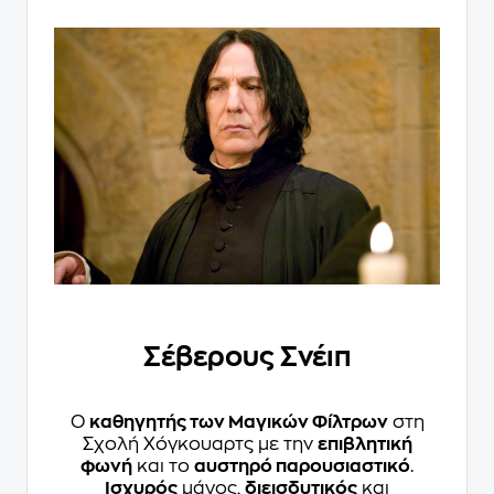
Σέβερους Σνέιπ
Ο
καθηγητής των Μαγικών Φίλτρων
στη
Σχολή Χόγκουαρτς με την
επιβλητική
φωνή
και το
αυστηρό παρουσιαστικό
.
Ισχυρός
μάγος,
διεισδυτικός
και