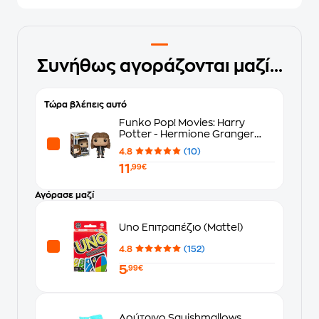
Συνήθως αγοράζονται μαζί...
Τώρα βλέπεις αυτό
Funko Pop! Movies: Harry
Potter - Hermione Granger
#03
4.8
(10)
11
,99€
Αγόρασε μαζί
Uno Επιτραπέζιο (Mattel)
4.8
(152)
5
,99€
Λούτρινο Squishmallows