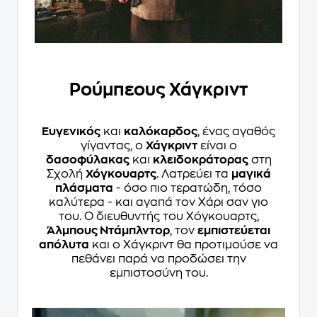
Ρούμπεους Χάγκριντ
Ευγενικός
και
καλόκαρδος
, ένας αγαθός
γίγαντας, ο
Χάγκριντ
είναι ο
δασοφύλακας
και
κλειδοκράτορας
στη
Σχολή
Χόγκουαρτς
. Λατρεύει τα
μαγικά
πλάσματα
- όσο πιο τερατώδη, τόσο
καλύτερα - και αγαπά τον Χάρι σαν γιο
του. Ο διευθυντής του Χόγκουαρτς,
Άλμπους Ντάμπλντορ
, τον
εμπιστεύεται
απόλυτα
και ο Χάγκριντ θα προτιμούσε να
πεθάνει παρά να προδώσει την
εμπιστοσύνη του.