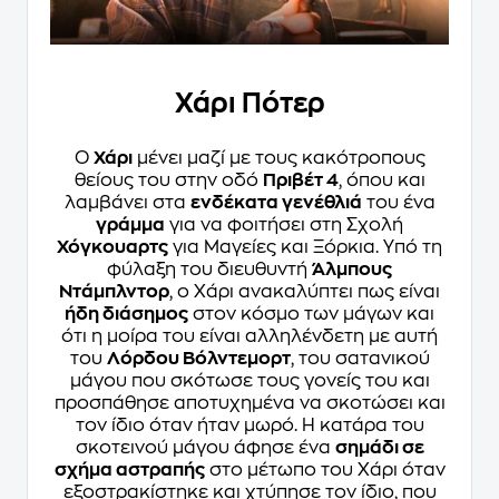
Χάρι Πότερ
Ο
Χάρι
μένει μαζί με τους κακότροπους
θείους του στην οδό
Πριβέτ 4
, όπου και
λαμβάνει στα
ενδέκατα γενέθλιά
του ένα
γράμμα
για να φοιτήσει στη Σχολή
Χόγκουαρτς
για Μαγείες και Ξόρκια. Υπό τη
φύλαξη του διευθυντή
Άλμπους
Ντάμπλντορ
, ο Χάρι ανακαλύπτει πως είναι
ήδη διάσημος
στον κόσμο των μάγων και
ότι η μοίρα του είναι αλληλένδετη με αυτή
του
Λόρδου Βόλντεμορτ
, του σατανικού
μάγου που σκότωσε τους γονείς του και
προσπάθησε αποτυχημένα να σκοτώσει και
τον ίδιο όταν ήταν μωρό. Η κατάρα του
σκοτεινού μάγου άφησε ένα
σημάδι σε
σχήμα αστραπής
στο μέτωπο του Χάρι όταν
εξοστρακίστηκε και χτύπησε τον ίδιο, που