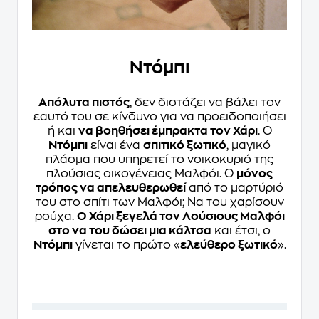
Ντόμπι
Απόλυτα πιστός
, δεν διστάζει να βάλει τον
εαυτό του σε κίνδυνο για να προειδοποιήσει
ή και
να βοηθήσει έμπρακτα τον Χάρι
. Ο
Ντόμπι
είναι ένα
σπιτικό ξωτικό
, μαγικό
πλάσμα που υπηρετεί το νοικοκυριό της
πλούσιας οικογένειας Μαλφόι. Ο
μόνος
τρόπος να απελευθερωθεί
από το μαρτύριό
του στο σπίτι των Μαλφόι; Να του χαρίσουν
ρούχα.
Ο Χάρι ξεγελά τον Λούσιους Μαλφόι
στο να του δώσει μια κάλτσα
και έτσι, ο
Ντόμπι
γίνεται το πρώτο «
ελεύθερο ξωτικό
».