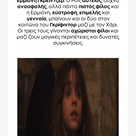
Ερμιόνη Γκρέιντζερ
. Ο Ρον,
αστείος
, συχνά
ανασφαλής
, αλλά πάντα
πιστός φίλος
και
η Ερμιόνη,
εύστροφη
,
επιμελής
και
γενναία
, μπαίνουν και οι δύο στον
κοιτώνα του
Γκρίφιντορ
μαζί με τον Χάρι.
Οι τρεις τους γίνονται
αχώριστοι φίλοι
και
μαζί ζουν μαγικές περιπέτειες και δυνατές
συγκινήσεις.