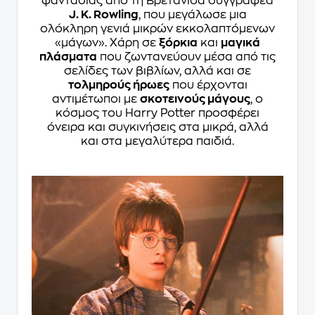
φαντασίας από τη Βρετανίδα συγγραφέα
J. K. Rowling
, που μεγάλωσε μια
ολόκληρη γενιά μικρών εκκολαπτόμενων
«μάγων». Χάρη σε
ξόρκια
και
μαγικά
πλάσματα
που ζωντανεύουν μέσα από τις
σελίδες των βιβλίων, αλλά και σε
τολμηρούς ήρωες
που έρχονται
αντιμέτωποι με
σκοτεινούς μάγους
, ο
κόσμος του Harry Potter προσφέρει
όνειρα και συγκινήσεις στα μικρά, αλλά
και στα μεγαλύτερα παιδιά.