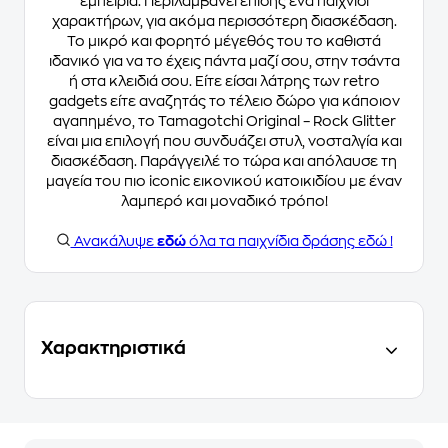
εμπειρία. Περιλαμβάνει επίσης ένα παιχνίδι
χαρακτήρων, για ακόμα περισσότερη διασκέδαση.
Το μικρό και φορητό μέγεθός του το καθιστά
ιδανικό για να το έχεις πάντα μαζί σου, στην τσάντα
ή στα κλειδιά σου. Είτε είσαι λάτρης των retro
gadgets είτε αναζητάς το τέλειο δώρο για κάποιον
αγαπημένο, το Tamagotchi Original – Rock Glitter
είναι μια επιλογή που συνδυάζει στυλ, νοσταλγία και
διασκέδαση. Παράγγειλέ το τώρα και απόλαυσε τη
μαγεία του πιο iconic εικονικού κατοικιδίου με έναν
λαμπερό και μοναδικό τρόπο!
Ανακάλυψε
εδώ
όλα τα παιχνίδια δράσης εδώ !
Χαρακτηριστικά