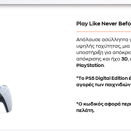
Play Like Never Bef
Απόλαυσε ασύλληπτα 
υψηλής ταχύτητας, μια
υποστήριξη για απόκρι
απόκρισης και ήχο
3D
,
PlayStation
.
*Τo PS5 Digital Edition
αγορές των παιχνιδιών γ
*Ο κωδικός αφορά περιο
πελάτη.