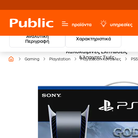
προϊόντα
υπηρεσίες
Αναλυτική
Χαρακτηριστικά
Περιγραφή
Καλοκαιρινές Εκπτώσεις
& Άπαιχτες Τιμές
Gaming
Playstation
Playstation Κονσόλες
PS5