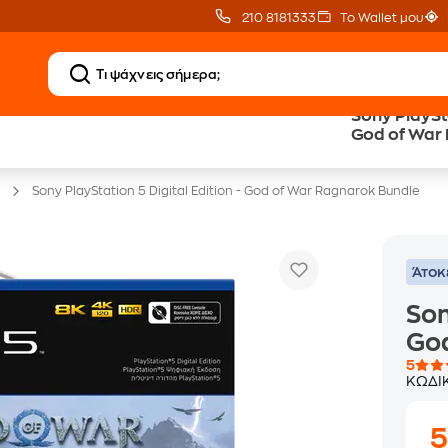
210 8181333
Το Wallet μου
Sony PlaySta
20 € Public Επιστροφή
Δωρεάν BoxNow
God of War
με Snappi
για 1 χρόνο!
Sony PlayStation 5 Digital Edition - God of War Ragnarok Bundle
Άτοκ
Son
God
5
ΚΩΔΙ