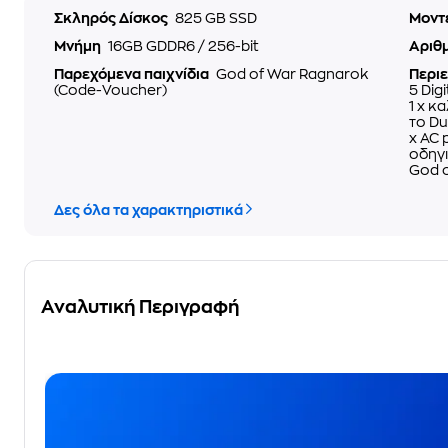
Σκληρός Δίσκος
825 GB SSD
Μοντ
Μνήμη
16GB GDDR6 / 256-bit
Αριθμ
Παρεχόμενα παιχνίδια
God of War Ragnarok
Περι
(Code-Voucher)
5 Digi
1 x κ
το Du
x AC 
οδηγι
God 
Δες όλα τα χαρακτηριστικά
Αναλυτική Περιγραφή