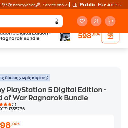
Εξέλιξη παραγγελίας
Service από 20'
tion 5 Digital Edition -
598
,00€
Άτοκες Δόσεις
 Ragnarok Bundle
χωρίς κάρτα
ες δόσεις χωρίς κάρτα
y PlayStation 5 Digital Edition -
 of War Ragnarok Bundle
(1)
ΚΟΣ:
1735736
598
,00€