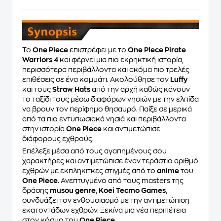
To
One Piece
επιστρέφει με το
One Piece Pirate
Warriors 4
και φέρνει μια πιο εκρηκτική ιστορία,
περισσότερα περιβάλλοντα και ακόμα πιο τρελές
επιθέσεις σε ένα κομμάτι. Ακολούθησε τον
Luffy
και τους
Straw Hats
από την αρχή καθώς κάνουν
το ταξίδι τους μέσω διαφόρων νησιών με την ελπίδα
να βρουν τον περίφημο θησαυρό. Παίξε σε μερικά
από τα πιο εντυπωσιακά νησιά και περιβάλλοντα
στην ιστορία
One Piece
και αντιμετώπισε
διάφορους εχθρούς.
Επέλεξε μέσα από τους αγαπημένους σου
χαρακτήρες και αντιμετώπισε έναν τεράστιο αριθμό
εχθρών με εκπληκιτκες στιγμές από το
anime
του
One Piece
. Ανεπτυγμένο από τους masters της
δράσης
musou genre
,
Koei Tecmo Games
,
συνδυάζει τον ενθουσιασμό με την αντιμετώπιση
εκατοντάδων εχθρών. Ξεκίνα μια νέα περιπέτεια
στον κόσμο του
One Piece
.