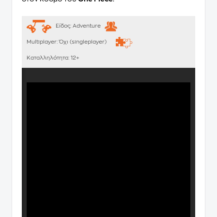
Είδος:
Adventure
Multiplayer:
Όχι (singleplayer)
Καταλληλότητα:
12+