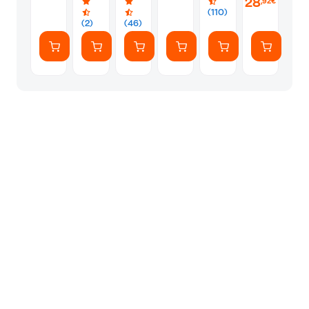
28
,92€
Μαύρο
Μαύρο
Entraineme
(110)
)
(2)
(46)