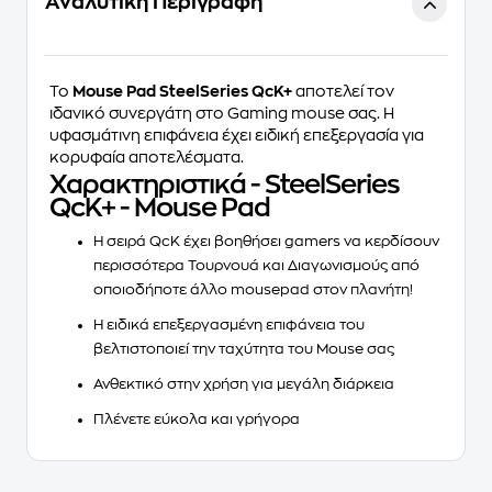
Αναλυτική Περιγραφή
Το
Mouse Pad SteelSeries QcK+
αποτελεί τον
ιδανικό συνεργάτη στο Gaming mouse σας. Η
υφασμάτινη επιφάνεια έχει ειδική επεξεργασία για
κορυφαία αποτελέσματα.
Χαρακτηριστικά - SteelSeries
QcK+ - Mouse Pad
Η σειρά QcK έχει βοηθήσει gamers να κερδίσουν
περισσότερα Τουρνουά και Διαγωνισμούς από
οποιοδήποτε άλλο mousepad στον πλανήτη!
Η ειδικά επεξεργασμένη επιφάνεια του
βελτιστοποιεί την ταχύτητα του Mouse σας
Ανθεκτικό στην χρήση για μεγάλη διάρκεια
Πλένετε εύκολα και γρήγορα