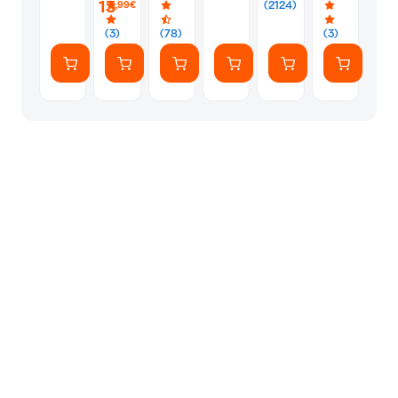
13
(2124)
,99€
(7
Αυτοκόλλητ
(3)
(78)
(3)