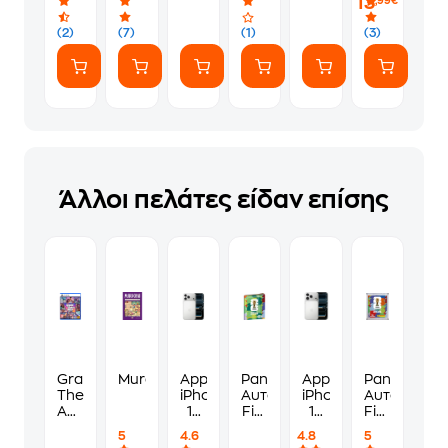
13
,99€
(CD)
(2)
(7)
(1)
(3)
Άλλοι πελάτες είδαν επίσης
Grand
Murdoku
Apple
Panini
Apple
Panini
Theft
iPhone
Αυτοκόλλητα
iPhone
Αυτοκόλλη
Auto
17
Fifa
17
Fifa
VI
Pro
World
Pro
World
5
4.6
4.8
5
Standard
Max
Cup
256GB
Cup