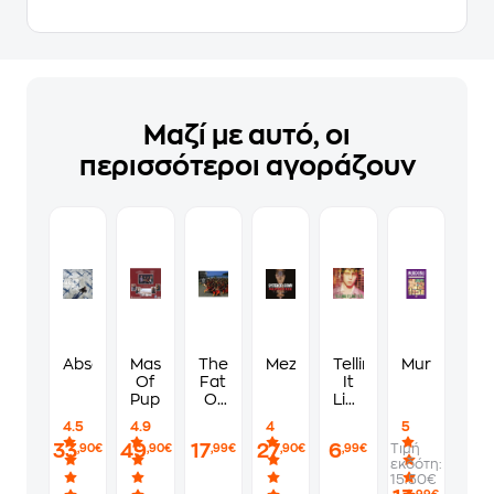
Μαζί με αυτό, οι
περισσότεροι αγοράζουν
Absolution
Master
The
Mezmerize
Telling
Murdoku
Of
Fat
It
Puppets
Of
Like
The
It Is
4.5
4.9
4
5
Land
33
49
17
27
6
Τιμή
,90€
,90€
,99€
,90€
,99€
-
εκδότη:
Expanded
15.50€
Edition