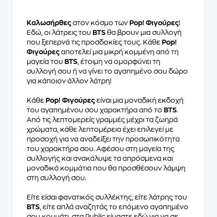
Καλωσήρθες
στον κόσμο των
Pop! Φιγούρες
!
Εδώ, οι λάτρεις του
BTS
θα βρουν μια συλλογή
που ξεπερνά τις προσδοκίες τους. Κάθε
Pop!
Φιγούρες
αποτελεί μια μικρή κομμένη από τη
μαγεία του
BTS
, έτοιμη να ομορφύνει τη
συλλογή σου ή να γίνει το αγαπημένο σου δώρο
για κάποιον άλλον λάτρη!
Κάθε
Pop! Φιγούρες
είναι μια μοναδική εκδοχή
του αγαπημένου σου χαρακτήρα από το
BTS
.
Από τις λεπτομερείς γραμμές μέχρι τα ζωηρά
χρώματα, κάθε λεπτομέρεια έχει επιλεγεί με
προσοχή για να αναδείξει την προσωπικότητα
του χαρακτήρα σου. Αφέσου στη μαγεία της
συλλογής και ανακάλυψε τα απρόσμενα και
μοναδικά κομμάτια που θα προσθέσουν λάμψη
στη συλλογή σου.
Είτε είσαι φανατικός συλλέκτης, είτε λάτρης του
BTS
, είτε απλά αναζητάς το επόμενο αγαπημένο
σου κομμάτι, στα Public είμαστε εδώ για να σε