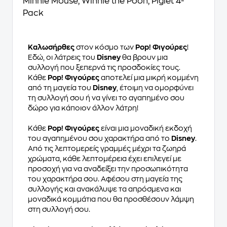
Minnie Mouse, Winnie the Pooh, Piglet 4-
Pack
Καλωσήρθες
στον κόσμο των
Pop! Φιγούρες
!
Εδώ, οι λάτρεις του
Disney
θα βρουν μια
συλλογή που ξεπερνά τις προσδοκίες τους.
Κάθε
Pop! Φιγούρες
αποτελεί μια μικρή κομμένη
από τη μαγεία του
Disney
, έτοιμη να ομορφύνει
τη συλλογή σου ή να γίνει το αγαπημένο σου
δώρο για κάποιον άλλον λάτρη!
Κάθε
Pop! Φιγούρες
είναι μια μοναδική εκδοχή
του αγαπημένου σου χαρακτήρα από το
Disney
.
Από τις λεπτομερείς γραμμές μέχρι τα ζωηρά
χρώματα, κάθε λεπτομέρεια έχει επιλεγεί με
προσοχή για να αναδείξει την προσωπικότητα
του χαρακτήρα σου. Αφέσου στη μαγεία της
συλλογής και ανακάλυψε τα απρόσμενα και
μοναδικά κομμάτια που θα προσθέσουν λάμψη
στη συλλογή σου.