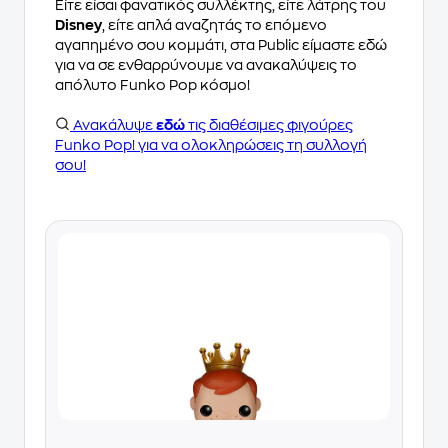
Είτε είσαι φανατικός συλλέκτης, είτε λάτρης του
Disney
, είτε απλά αναζητάς το επόμενο
αγαπημένο σου κομμάτι, στα Public είμαστε εδώ
για να σε ενθαρρύνουμε να ανακαλύψεις το
απόλυτο Funko Pop κόσμο!
Ανακάλυψε
εδώ
τις διαθέσιμες φιγούρες
Funko Pop! για να ολοκληρώσεις τη συλλογή
σου!