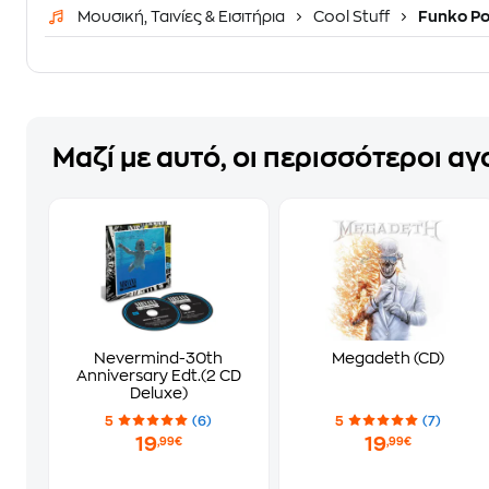
Μουσική, Ταινίες & Εισιτήρια
Cool Stuff
Funko P
Μαζί με αυτό, οι περισσότεροι α
Nevermind-30th
Megadeth (CD)
Anniversary Edt.(2 CD
Deluxe)
5
(6)
5
(7)
19
19
,99€
,99€