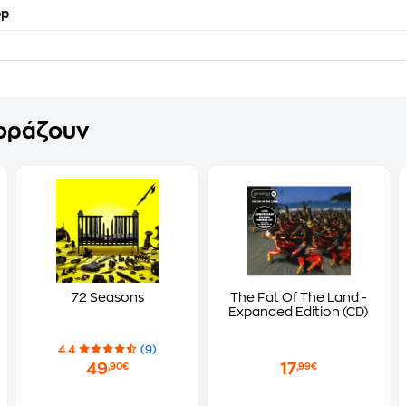
op
γοράζουν
72 Seasons
The Fat Of The Land -
Expanded Edition (CD)
4.4
(9)
49
17
,90€
,99€