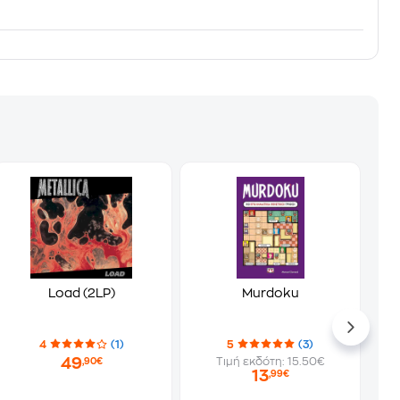
Load (2LP)
Murdoku
4
(1)
5
(3)
49
Τιμή εκδότη: 15.50€
,90€
13
,99€