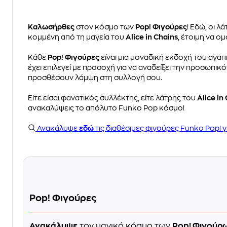
Καλωσήρθες
στον κόσμο των
Pop! Φιγούρες
! Εδώ, οι λ
κομμένη από τη μαγεία του
Alice in Chains
, έτοιμη να ο
Κάθε
Pop! Φιγούρες
είναι μια μοναδική εκδοχή του αγ
έχει επιλεγεί με προσοχή για να αναδείξει την προσωπ
προσθέσουν λάμψη στη συλλογή σου.
Είτε είσαι φανατικός συλλέκτης, είτε λάτρης του
Alice in
ανακαλύψεις το απόλυτο Funko Pop κόσμο!
Ανακάλυψε
εδώ
τις διαθέσιμες φιγούρες Funko Pop! 
Pop! Φιγούρες
Ανακάλυψε
τον μαγικό κόσμο των
Pop! Φιγούρ