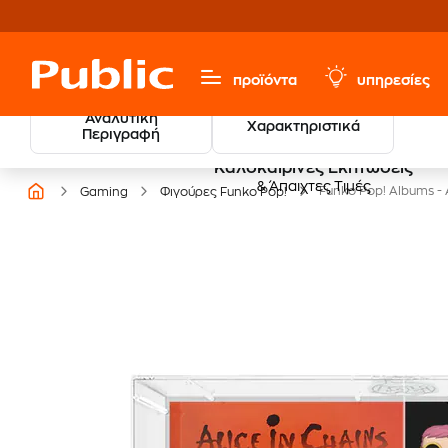
προϊόντα
υπηρεσίες
Αναλυτική
Χαρακτηριστικά
Περιγραφή
Καλοκαιρινές Εκπτώσεις
& Άπαιχτες Τιμές
Funko Pop! Albums - A
Gaming
Φιγούρες Funko Pop!