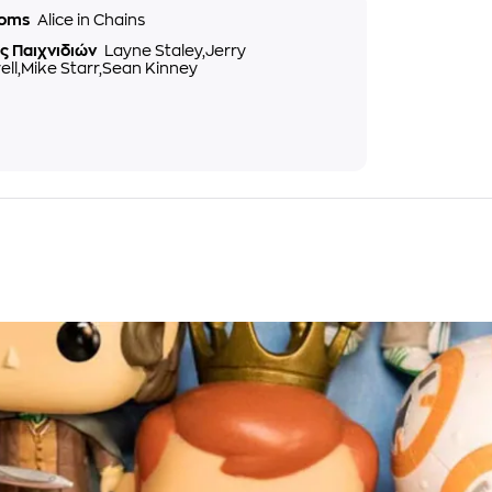
doms
Alice in Chains
ς Παιχνιδιών
Layne Staley,Jerry
ell,Mike Starr,Sean Kinney