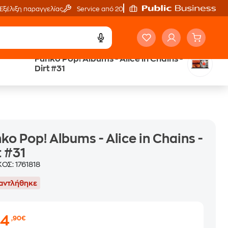
Εξέλιξη παραγγελίας
Service από 20'
Funko Pop! Albums - Alice in Chains -
Άτοκες Δόσεις
Dirt #31
χωρίς κάρτα
ko Pop! Albums - Alice in Chains -
t #31
ΚΟΣ:
1761818
αντλήθηκε
84
,90€