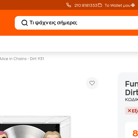
210 8181333
Το Wallet μου
20 € Public Επιστροφή
Δωρεάν BoxNow
με Snappi
για 1 χρόνο!
lice in Chains - Dirt #31
Fun
Dir
ΚΩΔΙ
Εξ