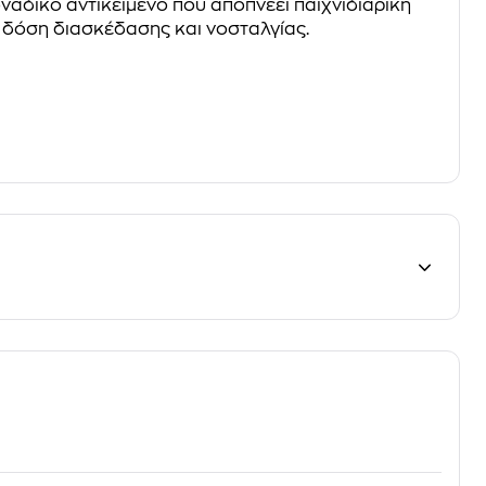
ναδικό αντικείμενο που αποπνέει παιχνιδιάρικη
α δόση διασκέδασης και νοσταλγίας.