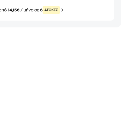
από
14,15€
/ μήνα σε 6
ATOKEΣ