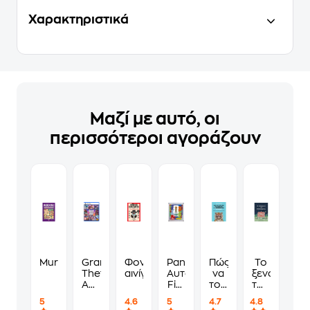
Χαρακτηριστικά
Μαζί με αυτό, οι
περισσότεροι αγοράζουν
Murdoku
Grand
Φονικά
Panini
Πώς
Το
Theft
αινίγματα
Αυτοκόλλητα
να
ξενοδοχείο
Auto
Fifa
τους
των
VI
World
λες
συναισθημ
5
4.6
5
4.7
4.8
Standard
Cup
να