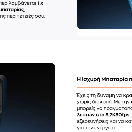
μπεριλαμβάνεται
1 x
 μπαταρίας
,
ις περιπέτειές σου.
Η Ισχυρή Μπαταρία π
Έχεις τη δύναμη να κρα
χωρίς διακοπή. Με την
μπορείς να πραγματοπο
λεπτών στα 5,7K30fps
.
εξερευνήσεις και να κα
για την ενέργεια.