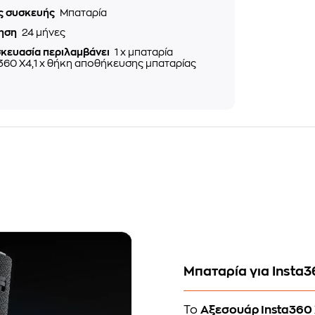
ς συσκευής
Μπαταρία
ηση
24 μήνες
σκευασία περιλαμβάνει
1 x μπαταρία
360 X4,1 x θήκη αποθήκευσης μπαταρίας
Μπαταρία για Insta
Το
Αξεσουάρ Insta360