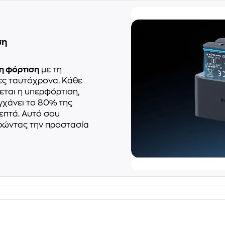
ση
η φόρτιση
με τη
ες ταυτόχρονα. Κάθε
εται η υπερφόρτιση,
γχάνει το 80% της
λεπτά. Αυτό σου
ηρώντας την προστασία