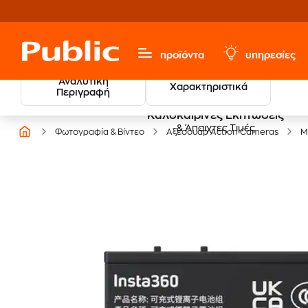
προϊόντα
υπηρεσίες
Αναλυτική
Χαρακτηριστικά
Περιγραφή
Καλοκαιρινές Εκπτώσεις
& Άπαιχτες Τιμές
Φωτογραφία & Βίντεο
Αξεσουάρ Action Cameras
Μ