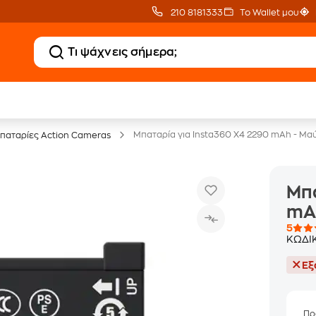
210 8181333
Το Wallet μου
20 € Public Επιστροφή
Δωρεάν Μεταφορικ
με Snappi
με Public+ Delivery
Μπαταρία για Insta360 X4 2290 mAh - Μα
παταρίες Action Cameras
Μπα
mA
5
ΚΩΔΙ
Εξ
Πρ