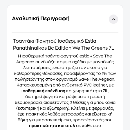
Αναλυτική Περιγραφή
Τσαντάκι Φαγητού Ισοθερμικό Estia
Panathinaikos Bc Edition We The Greens 7L
Η ισοθερμική τσάντα φαγητού estia «Save The
Aegean» συνδυάζει κομψό σχέδιο με μοναδικές
λεπτομέρειες, ενώ στηρίζει τον σκοπό για
καθαρότερες θάλασσες, προσφέροντας το 1% των
πωλήσεών της στον οργανισμό Save The Aegean.
Κατασκευασμένη από ανθεκτικό PVC leather, με
ισοθερμική επένδυση
και χωρητικότητα 7lt,
διατηρεί φαγητό και ρόφημα στη σωστή
θερμοκρασία, διαθέτοντας 2 θέσεις για μπουκάλια
(εσωτερική και εξωτερική). Κλείνει με φερμουάρ,
έχει πρακτικές λαβές μεταφοράς και εξωτερική
θήκη για μικροαντικείμενα, προσφέροντάς σου
πρακτικότητα και στυλ
σε κάθε σου