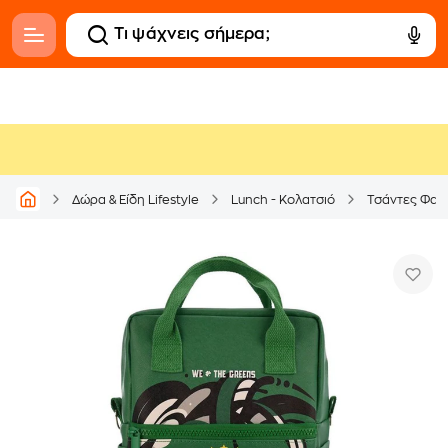
Δώρα & Είδη Lifestyle
Lunch - Κολατσιό
Τσάντες Φαγ