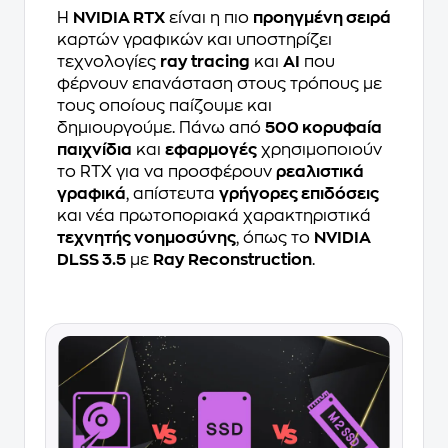
Η
NVIDIA RTX
είναι η πιο
προηγμένη σειρά
καρτών γραφικών και υποστηρίζει
τεχνολογίες
ray tracing
και
AI
που
φέρνουν επανάσταση στους τρόπους με
τους οποίους παίζουμε και
δημιουργούμε. Πάνω από
500 κορυφαία
παιχνίδια
και
εφαρμογές
χρησιμοποιούν
το RTX για να προσφέρουν
ρεαλιστικά
γραφικά
, απίστευτα
γρήγορες επιδόσεις
και νέα πρωτοποριακά χαρακτηριστικά
τεχνητής νοημοσύνης
, όπως το
NVIDIA
DLSS 3.5
με
Ray Reconstruction
.