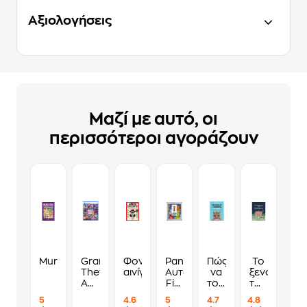
Αξιολογήσεις
Μαζί με αυτό, οι
περισσότεροι αγοράζουν
Murdoku
Grand
Φονικά
Panini
Πώς
Το
Theft
αινίγματα
Αυτοκόλλητα
να
ξενοδοχείο
Auto
Fifa
τους
των
VI
World
λες
συναισθημ
5
4.6
5
4.7
4.8
Standard
Cup
να