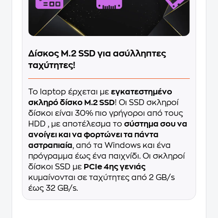
Δίσκος M.2 SSD για ασύλληπτες
ταχύτητες!
Το laptop έρχεται με
εγκατεστημένο
σκληρό δίσκο M.2 SSD
! Οι SSD σκληροί
δίσκοι είναι 30% πιο γρήγοροι από τους
HDD , με αποτέλεσμα το
σύστημα σου να
ανοίγει και να φορτώνει τα πάντα
αστραπιαία
, από τα Windows και ένα
πρόγραμμα έως ένα παιχνίδι. Οι σκληροί
δίσκοι SSD με
PCIe 4ης γενιάς
κυμαίνονται σε ταχύτητες από 2 GB/s
έως 32 GB/s.