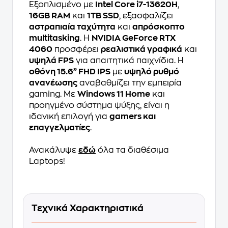
Εξοπλισμένο με
Intel Core i7-13620H
,
16GB RAM
και
1TB SSD
, εξασφαλίζει
αστραπιαία ταχύτητα
και
απρόσκοπτο
multitasking
. Η
NVIDIA GeForce RTX
4060
προσφέρει
ρεαλιστικά γραφικά
και
υψηλά FPS
για απαιτητικά παιχνίδια. Η
οθόνη 15.6” FHD IPS
με
υψηλό ρυθμό
ανανέωσης
αναβαθμίζει την εμπειρία
gaming. Με
Windows 11 Home
και
προηγμένο σύστημα ψύξης, είναι η
ιδανική επιλογή για
gamers και
επαγγελματίες
.
Ανακάλυψε
εδώ
όλα τα διαθέσιμα
Laptops!
Τεχνικά Χαρακτηριστικά