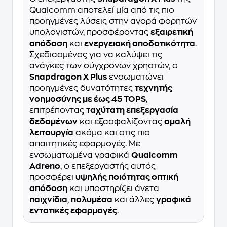
Qualcomm αποτελεί μία από τις πιο
προηγμένες λύσεις στην αγορά φορητών
υπολογιστών, προσφέροντας
εξαιρετική
απόδοση
και
ενεργειακή αποδοτικότητα
.
Σχεδιασμένος για να καλύψει τις
ανάγκες των σύγχρονων χρηστών, ο
Snapdragon X Plus
ενσωματώνει
προηγμένες δυνατότητες
τεχνητής
νοημοσύνης με έως 45 TOPS
,
επιτρέποντας
ταχύτατη επεξεργασία
δεδομένων
και εξασφαλίζοντας
ομαλή
λειτουργία
ακόμα και στις πιο
απαιτητικές εφαρμογές. Με
ενσωματωμένα γραφικά
Qualcomm
Adreno
, ο επεξεργαστής αυτός
προσφέρει
υψηλής ποιότητας οπτική
απόδοση
και υποστηρίζει άνετα
παιχνίδια
,
πολυμέσα
και άλλες
γραφικά
εντατικές εφαρμογές
.