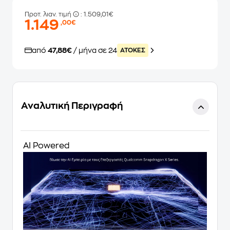
Προτ. λιαν. τιμή
: 1.509,01€
1.149
,00€
από
47,88€
/ μήνα σε 24
ATOKEΣ
Αναλυτική Περιγραφή
AI Powered