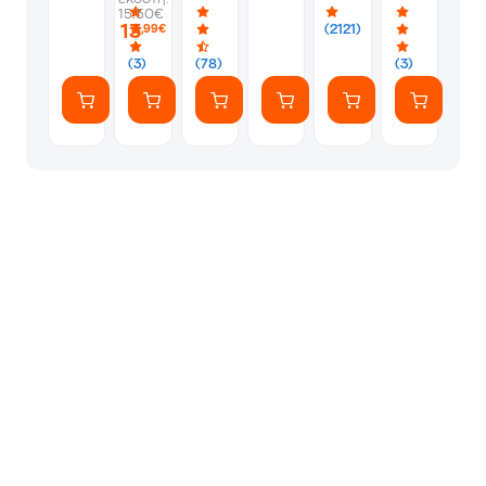
-
-
Album
Silver
1
15.50€
PS5
Silver
Φακελάκι
13
(2121)
,99€
(7
Αυτοκόλλητ
(3)
(78)
(3)