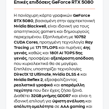
Επικές επιδόσεις GeForce RTX 5080
Η πανίσχυρη κάρτα γραφικών
GeForce
RTX 5080
, βασισμένη στην αρχιτεκτονική
Nvidia Blackwell
, είναι ιδανική για τους
απαιτητικούς gamers και δημιουργούς
περιεχομένου. Εξοπλισμένη με
10752
CUDA Cores
, προηγμένη τεχνολογία
Ray
Tracing
με
171 TFLOPS
και πυρήνες
4ης
γενιάς
, καθώς και
1801 AI TOPS 5ης
γενιάς
, προσφέρει
αξεπέραστη απόδοση
που κυριολεκτικά θα σε μαγέψει.
Επιπλέον, υποστηρίζει τεχνολογίες
DirectX 12 Ultimate
,
Nvidia DLSS 4
και
Nvidia Reflex 2
, εξασφαλίζοντας
ρεαλιστικά γραφικά
και
απαράμιλλη
ταχύτητα
που δεν έχεις ζήσει ξανά.
Διαθέτει
32GB μνήμης GDDR7
και είναι η
ιδανική επιλογή για
ύψιστη ανάλυση
και
απόλυτη ομαλότητα
σε
AAA gaming
και