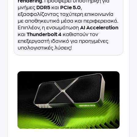
rendering
. Προσφέρει υποστήριξη για
μνήμες
DDR5
και
PCIe 5.0
,
εξασφαλίζοντας ταχύτερη επικοινωνία
με αποθηκευτικά μέσα και περιφερειακά.
Επιπλέον, η ενσωμάτωση
AI Acceleration
και
Thunderbolt 4
καθιστούν τον
επεξεργαστή ιδανικό για προηγμένες
υπολογιστικές λύσεις!