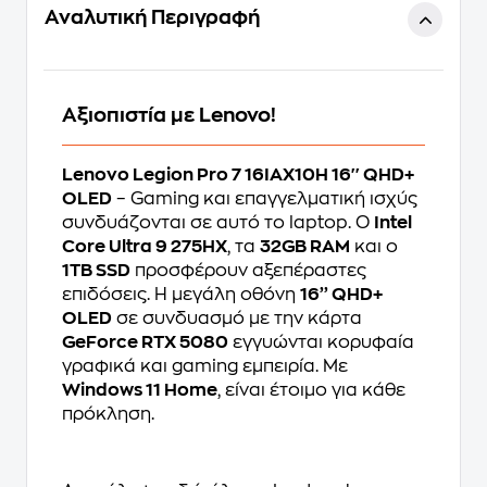
Αναλυτική Περιγραφή
Αξιοπιστία με Lenovo!
Lenovo Legion Pro 7 16IAX10H 16'' QHD+
OLED
– Gaming και επαγγελματική ισχύς
συνδυάζονται σε αυτό το laptop. Ο
Intel
Core Ultra 9 275HX
, τα
32GB RAM
και ο
1TB SSD
προσφέρουν αξεπέραστες
επιδόσεις. Η μεγάλη οθόνη
16’’ QHD+
OLED
σε συνδυασμό με την κάρτα
GeForce RTX 5080
εγγυώνται κορυφαία
γραφικά και gaming εμπειρία. Με
Windows 11 Home
, είναι έτοιμο για κάθε
πρόκληση.