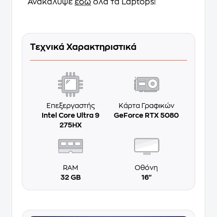
Ανακάλυψε
εδώ
όλα τα Laptops!
Τεχνικά Χαρακτηριστικά
Επεξεργαστής
Κάρτα Γραφικών
Intel Core Ultra 9
GeForce RTX 5080
275HX
RAM
Οθόνη
32 GB
16''