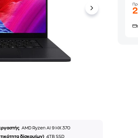
Πρ
2
εργαστής
AMD Ryzen AI 9 HX 370
τικότητα δίσκου(ων)
4TB SSD