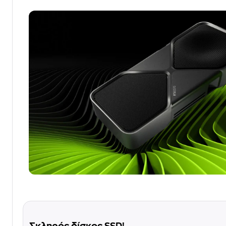
Σκληρός δίσκος SSD!