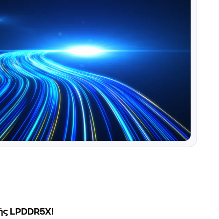
ής LPDDR5X!