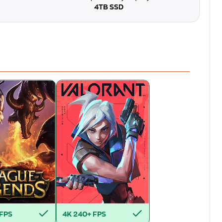
4TB SSD
 FPS
4K
240+ FPS