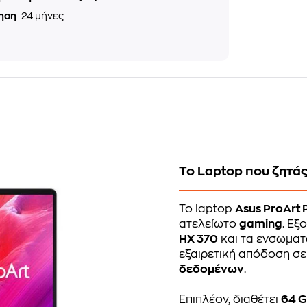
ηση
24 μήνες
Το Laptop που ζητάς
Το laptop
Asus ProArt
ατελείωτο
gaming
. Εξ
HX 370
και τα ενσωμα
εξαιρετική απόδοση σε
δεδομένων
.
Επιπλέον, διαθέτει
64 