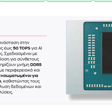
ανάσταση στην
ας έως
50 TOPS
για AI
. Σχεδιασμένοι με
δοση για σύνθετους
τηρίζουν μνήμη
DDR5
 με περιφερειακά και
ι ενσωματωμένοι για
ο
, καθιστώντας τους
άλυση δεδομένων και
λύσεις.