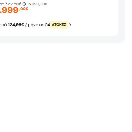
οτ. λιαν. τιμή
: 3.990,00€
.999
,00€
από
124,96€
/ μήνα σε 24
ATOKEΣ