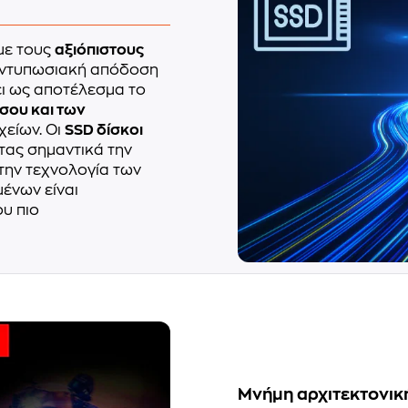
με τους
αξιόπιστους
 εντυπωσιακή απόδοση
ει ως αποτέλεσμα το
σου και των
χείων. Οι
SSD δίσκοι
ντας σημαντικά την
 την τεχνολογία των
ένων είναι
ου πιο
Μνήμη αρχιτεκτονικ