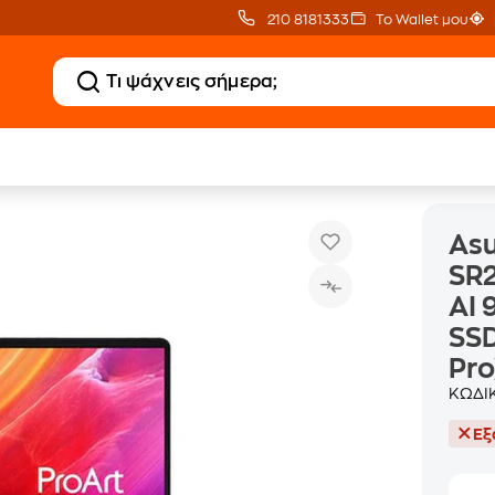
210 8181333
Το Wallet μου
 P16 H7606WP-OLED-SR232X 16" QHD+ OLED (AMD Ryzen AI 9 HX 370/64 G
As
SR
AI 
SS
Pro
ΚΩΔΙ
Εξ