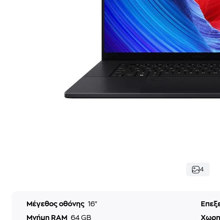
4
Μέγεθος οθόνης
16"
Επεξ
Μνήμη RAM
64 GB
Χωρη