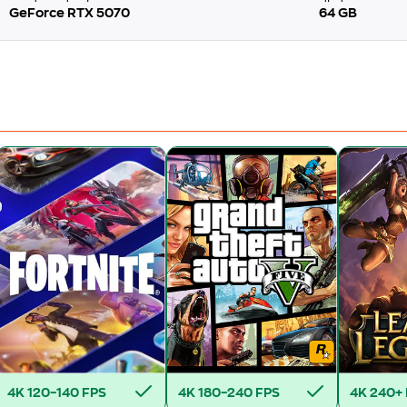
GeForce RTX 5070
64 GB
4K
120–140 FPS
4K
180–240 FPS
4K
240+