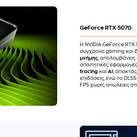
GeForce RTX 5070
Η NVIDIA GeForce RTX 
σύγχρονο gaming και δ
μνήμης
, απολαμβάνεις
απαιτητικές εφαρμογές 
tracing
και
AI
, αποκτάς
επιδόσεις, ενώ το DLSS
FPS χωρίς απώλειες στ