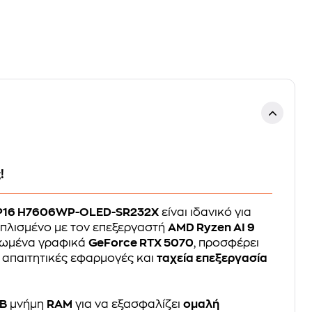
!
 P16 H7606WP-OLED-SR232X
είναι ιδανικό για
οπλισμένο με τον επεξεργαστή
AMD Ryzen AI 9
τωμένα γραφικά
GeForce RTX 5070
, προσφέρει
 απαιτητικές εφαρμογές και
ταχεία επεξεργασία
GB
μνήμη
RAM
για να εξασφαλίζει
ομαλή