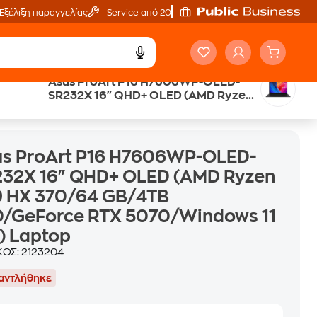
Εξέλιξη παραγγελίας
Service από 20'
Asus ProArt P16 H7606WP-OLED-
SR232X 16" QHD+ OLED (AMD Ryzen
B/4TB SSD/GeForce RTX 5070/Windows 11 Pro) Laptop
AI 9 HX 370/64 GB/4TB SSD/GeForce
RTX 5070/Windows 11 Pro) Laptop
us ProArt P16 H7606WP-OLED-
232X 16" QHD+ OLED (AMD Ryzen
9 HX 370/64 GB/4TB
D/GeForce RTX 5070/Windows 11
) Laptop
ΚΟΣ:
2123204
αντλήθηκε