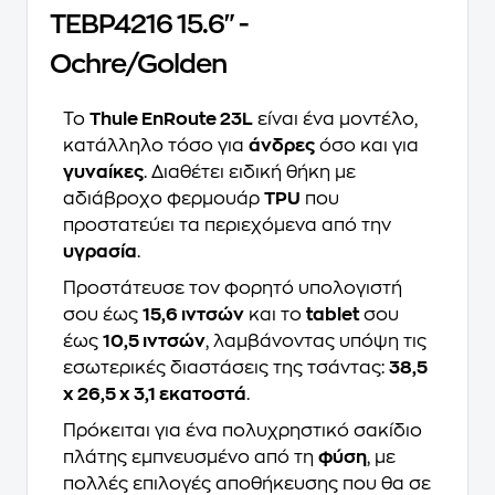
TEBP4216 15.6" -
Ochre/Golden
Το
Thule EnRoute 23L
είναι ένα μοντέλο,
κατάλληλο τόσο για
άνδρες
όσο και για
γυναίκες
. Διαθέτει ειδική θήκη με
αδιάβροχο φερμουάρ
TPU
που
προστατεύει τα περιεχόμενα από την
υγρασία
.
Προστάτευσε τον φορητό υπολογιστή
σου έως
15,6 ιντσών
και το
tablet
σου
έως
10,5 ιντσών
, λαμβάνοντας υπόψη τις
εσωτερικές διαστάσεις της τσάντας:
38,5
x 26,5 x 3,1 εκατοστά
.
Πρόκειται για ένα πολυχρηστικό σακίδιο
πλάτης εμπνευσμένο από τη
φύση
, με
πολλές επιλογές αποθήκευσης που θα σε