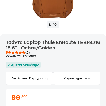
10
Τσάντα Laptop Thule EnRoute TEBP4216
15.6" - Ochre/Golden
5
(2)
ΚΩΔΙΚΟΣ:
1773692
Άμεσα Διαθέσιμο
Αναλυτική Περιγραφή
Χαρακτηριστικά
98
,90€