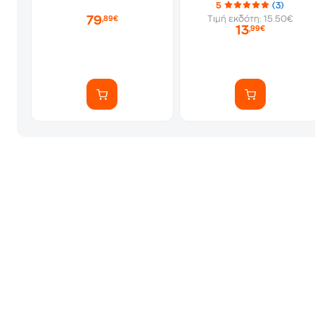
5
(3)
79
Τιμή εκδότη: 15.50€
,89€
13
,99€