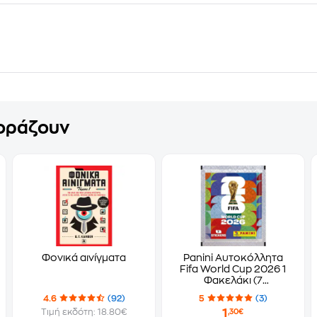
γοράζουν
Φονικά αινίγματα
Panini Αυτοκόλλητα
Fifa World Cup 2026 1
Φακελάκι (7
Αυτοκόλλητα)
4.6
(92)
5
(3)
1
Τιμή εκδότη: 18.80€
,30€