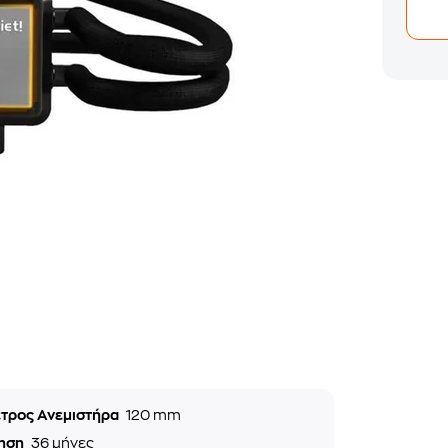
ετρος Ανεμιστήρα
120 mm
ηση
36 μήνες