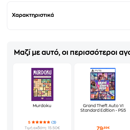
Χαρακτηριστικά
Μαζί με αυτό, οι περισσότεροι α
Murdoku
Grand Theft Auto VI
Standard Edition - PS5
5
(3)
79
Τιμή εκδότη: 15.50€
,89€