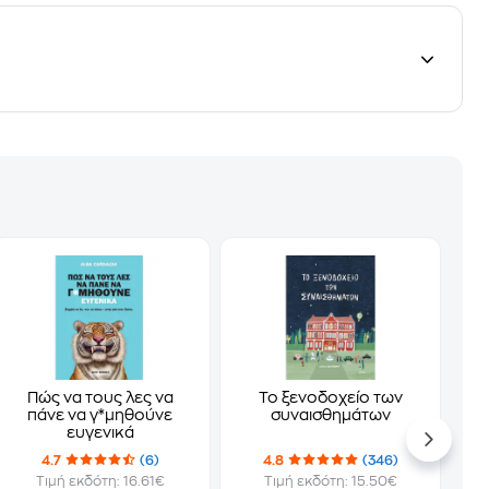
Πώς να τους λες να
Το ξενοδοχείο των
πάνε να γ*μηθούνε
συναισθημάτων
ευγενικά
4.7
(6)
4.8
(346)
Τιμή εκδότη: 16.61€
Τιμή εκδότη: 15.50€