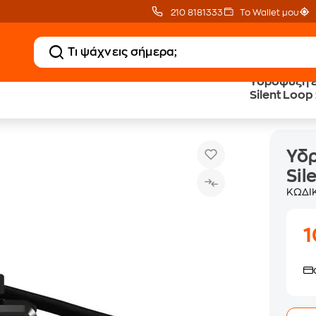
210 8181333
Το Wallet μου
Υδρόψυξη ε
Silent Loo
Υδρόψυξη επεξεργαστή Be Quiet! Silent Loop 2 120mm 
Ψύκτρες
Υδρ
Sil
ΚΩΔΙ