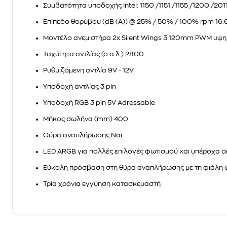
Συμβατότητα υποδοχής Intel:
1150 /1151 /1155 /1200 /20
Επίπεδο θορύβου (dB (A)) @ 25% / 50% / 100% rpm
16.6
Μοντέλο ανεμιστήρα
2x Silent Wings 3 120mm PWM υψη
Ταχύτητα αντλίας (σ.α.λ.)
2800
Ρυθμιζόμενη αντλία
9V - 12V
Υποδοχή αντλίας
3 pin
Υποδοχή RGB
3 pin 5V Adressable
Μήκος σωλήνα (mm)
400
Θύρα αναπλήρωσης
Ναι
LED ARGB για πολλές επιλογές φωτισμού και υπέροχα ο
Εύκολη πρόσβαση στη θύρα αναπλήρωσης με τη φιάλη ψ
Τρία χρόνια εγγύηση κατασκευαστή