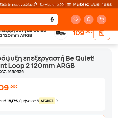
Εξέλιξη παραγγελίας
Service από 20'
πεξεργαστή Be Quiet!
109
,00€
p 2 120mm ARGB
ARGB
όψυξη επεξεργαστή Be Quiet!
ent Loop 2 120mm ARGB
ΚΟΣ:
1650336
109
,00€
από
18,17€
/ μήνα σε 6
ATOKEΣ