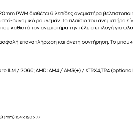
120mm PWM διαθέτει 6 λεπίδες ανεμιστήρα βελτιστοποιη
υστό-δυναμικό ρουλεμάν. Το πλαίσιο του ανεμιστήρα εί
που καθιστά τον ανεμιστήρα την τέλεια επιλογή για ψλυ
ασφαλή επαναπλήρωση και άνετη συντήρηση. Το μπουκά
Square ILM / 2066; AMD: AM4 / AM3(+) / sTRX4,TR4 (optiona
Β)
(mm) 154 x 120 x 77