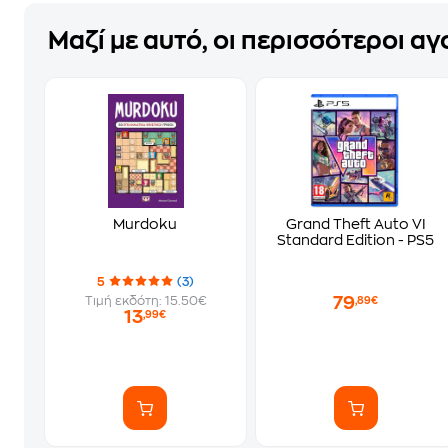
Μαζί με αυτό, οι περισσότεροι α
Murdoku
Grand Theft Auto VI
Standard Edition - PS5
5
(3)
79
Τιμή εκδότη: 15.50€
,89€
13
,99€