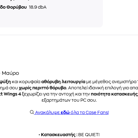
εδο Θορύβου
18.9 dbA
 - Μαύρο
ψύξη
και κορυφαία
αθόρυβη λειτουργία
με μέγεθος ανεμιστήρα
τημά σου
χωρίς περιττό θόρυβο
. Αποτελεί ιδανική επιλογή για α
tt Wings 4
ξεχωρίζει για την αντοχή και την
ποιότητα κατασκευής
εξαρτημάτων του PC σου.
Ανακάλυψε
εδώ
όλα τα Case Fans!
•
Κατασκευαστής :
BE QUIET!