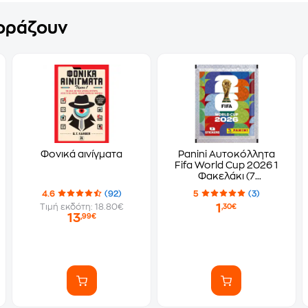
γοράζουν
Φονικά αινίγματα
Panini Αυτοκόλλητα
Fifa World Cup 2026 1
Φακελάκι (7
Αυτοκόλλητα)
4.6
(92)
5
(3)
1
Τιμή εκδότη: 18.80€
,30€
13
,99€