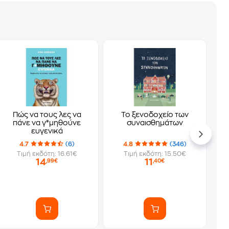
Πώς να τους λες να
Το ξενοδοχείο των
πάνε να γ*μηθούνε
συναισθημάτων
ευγενικά
4.7
(6)
4.8
(346)
Τιμή εκδότη: 16.61€
Τιμή εκδότη: 15.50€
14
11
,99€
,40€