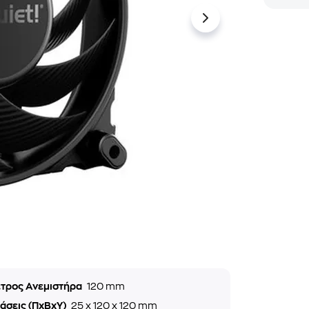
ετρος Ανεμιστήρα
120 mm
άσεις (ΠxΒxΥ)
25 x 120 x 120 mm