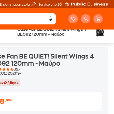
Εξέλιξη παραγγελίας
Service από 20'
Case Fan BE QUIET! Silent Wings 4
BL092 120mm - Μαύρο
2 120mm - Μαύρο
e Fan BE QUIET! Silent Wings 4
092 120mm - Μαύρο
(12)
ΚΟΣ:
2021197
αντλήθηκε
38
,90€