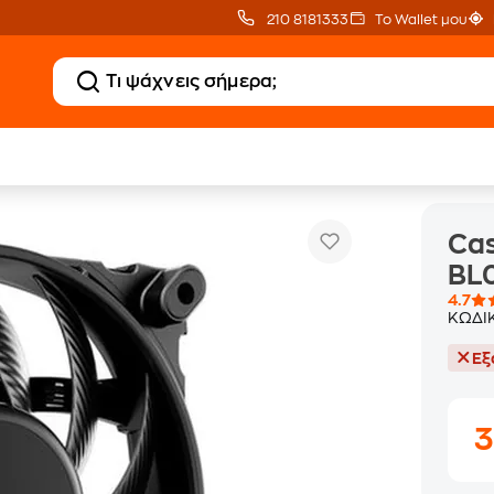
210 8181333
Το Wallet μου
Case Fan BE QUIET! Silent Wings 4 BL09
Ψύκτρες
Case Fans
Cas
BL
4.7
ΚΩΔΙ
Εξ