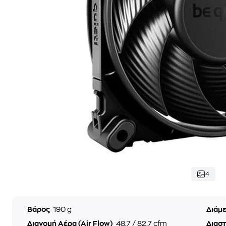
4
Βάρος
190 g
Διάμ
Διανομή Αέρα (Air Flow)
48.7 / 82.7 cfm
Διαστ