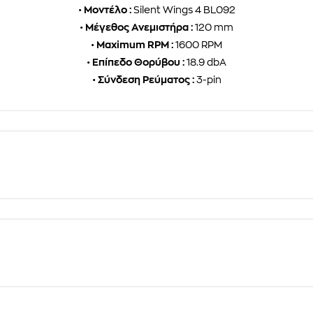
•
Μοντέλο :
Silent Wings 4 BL092
•
Μέγεθος Ανεμιστήρα :
120 mm
•
Maximum RPM :
1600 RPM
•
Επίπεδο Θορύβου :
18.9 dbA
•
Σύνδεση Ρεύματος :
3-pin