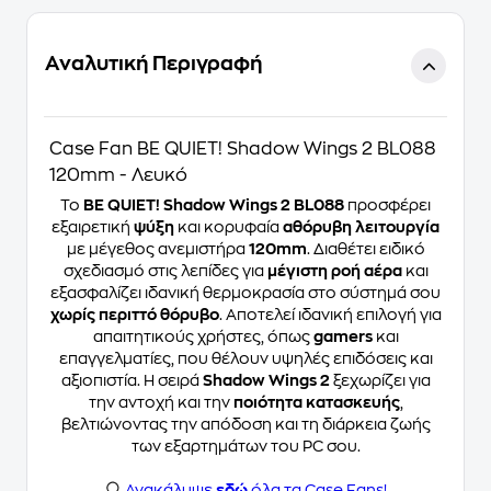
Αναλυτική Περιγραφή
Case Fan BE QUIET! Shadow Wings 2 BL088
120mm - Λευκό
Το
BE QUIET! Shadow Wings 2 BL088
προσφέρει
εξαιρετική
ψύξη
και κορυφαία
αθόρυβη λειτουργία
με μέγεθος ανεμιστήρα
120mm
. Διαθέτει ειδικό
σχεδιασμό στις λεπίδες για
μέγιστη ροή αέρα
και
εξασφαλίζει ιδανική θερμοκρασία στο σύστημά σου
χωρίς περιττό θόρυβο
. Αποτελεί ιδανική επιλογή για
απαιτητικούς χρήστες, όπως
gamers
και
επαγγελματίες, που θέλουν υψηλές επιδόσεις και
αξιοπιστία. Η σειρά
Shadow Wings 2
ξεχωρίζει για
την αντοχή και την
ποιότητα κατασκευής
,
βελτιώνοντας την απόδοση και τη διάρκεια ζωής
των εξαρτημάτων του PC σου.
Ανακάλυψε
εδώ
όλα τα Case Fans!