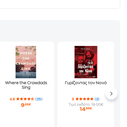
Where the Crawdads
Γυρίζοντας τον Νονό
Sing
4.6
(25)
5
(2)
9
Τιμή εκδότη: 19.00€
,66€
14
,99€