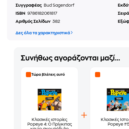
Συγγραφέας
Bud Sagendorf
Εκδό
ISBN
9786182061817
Σειρά
Αριθμός Σελίδων
382
Εξώ
Δες όλα τα χαρακτηριστικά
Συνήθως αγοράζονται μαζί...
Τώρα βλέπεις αυτό
Κλασικές ιστορίες
Κλασικές Ιστο
Popeye 4: Ο Πρίγκιπας
Popeye #
και το σκουπόξυλο