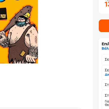
1
Επι
Βάλ
Σ
Σε
Δι
Σ
Στ
Γι
Θε