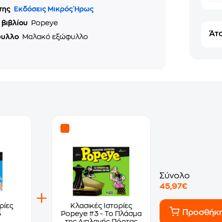
της
Εκδόσεις Μικρός Ήρως
 βιβλίου
Popeye
Άτο
φυλλο
Μαλακό εξώφυλλο
Σύνολο
45,97€
ρίες
Κλασικές Ιστορίες
Προσθήκ
5
Popeye #3 - Το Πλάσμα
της Διπλανής Πόρτας