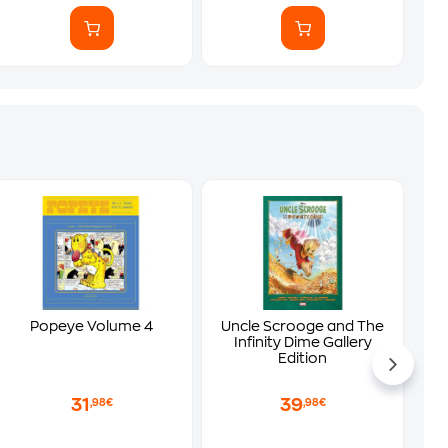
λο
Popeye Volume 4
Uncle Scrooge and The
Infinity Dime Gallery
Edition
31
39
,98€
,98€