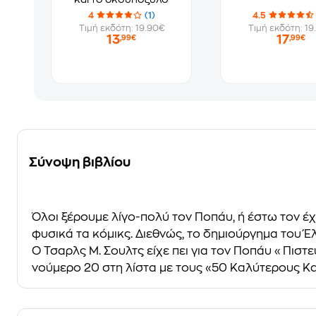
4
(1)
4.5
Τιμή εκδότη: 19.90€
Τιμή εκδότη: 19
13
17
,99€
,99€
Σύνοψη βιβλίου
Όλοι ξέρουμε λίγο-πολύ τον Ποπάυ, ή έστω τον έχο
φυσικά τα κόμικς. Διεθνώς, το δημιούργημα του 
Ο Τσαρλς Μ. Σουλτς είχε πει για τον Ποπάυ «Πιστ
νούμερο 20 στη λίστα με τους «50 Καλύτερους 