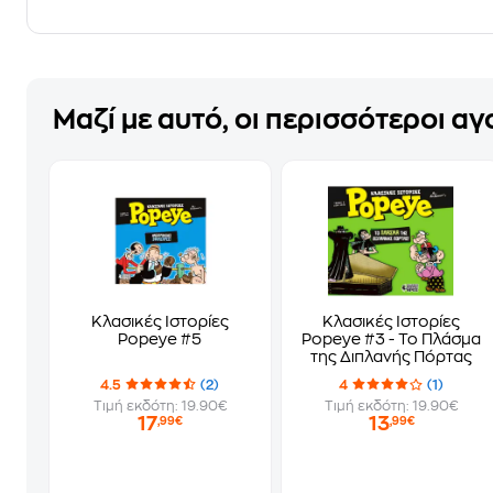
Μαζί με αυτό, οι περισσότεροι α
Κλασικές Ιστορίες
Κλασικές Ιστορίες
Popeye #5
Popeye #3 - Το Πλάσμα
της Διπλανής Πόρτας
4.5
(2)
4
(1)
Τιμή εκδότη: 19.90€
Τιμή εκδότη: 19.90€
17
13
,99€
,99€