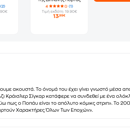
(2)
4
(1)
.90€
Τιμή εκδότη: 19.90€
13
,99€
υμε ακουστά. Το όνομά του έχει γίνει γνωστό μέσα από 
Έλζι Κράισλερ Σίγκαρ κατάφερε να συνδεθεί με ένα ολόκ
εύω πως ο Ποπάυ είναι το απόλυτο κόμικς στριπ». Το 20
Καρτούν Χαρακτήρες Όλων Των Εποχών».