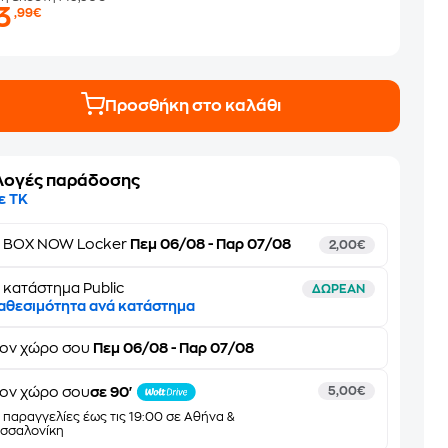
3
,99€
Προσθήκη στο καλάθι
λογές παράδοσης
ε ΤΚ
ε
BOX NOW Locker
Πεμ 06/08 - Παρ 07/08
2,00€
 κατάστημα Public
ΔΩΡΕΑΝ
αθεσιμότητα ανά κατάστημα
τον
χώρο σου
Πεμ 06/08 - Παρ 07/08
ον χώρο σου
σε 90'
5,00€
α παραγγελίες έως τις 19:00 σε Αθήνα &
σσαλονίκη