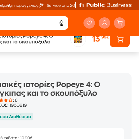
Εξέλιξη παραγγελίας
Service από 20'
 ιστορίες Popeye 4: Ο
13
,99€
ά
Έλα στον κόσμο
ς και το σκουπόξυλο
των ηχητικών βιβλίων
σικές ιστορίες Popeye 4: Ο
γκιπας και το σκουπόξυλο
(1)
ΚΟΣ:
1960819
εσα Διαθέσιμο
μή εκδότη
: 19,90€