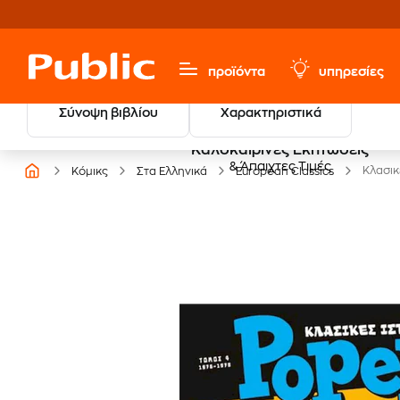
προϊόντα
υπηρεσίες
Σύνοψη βιβλίου
Χαρακτηριστικά
Καλοκαιρινές Εκπτώσεις
& Άπαιχτες Τιμές
Κλασικ
Κόμικς
Στα Ελληνικά
European Classics