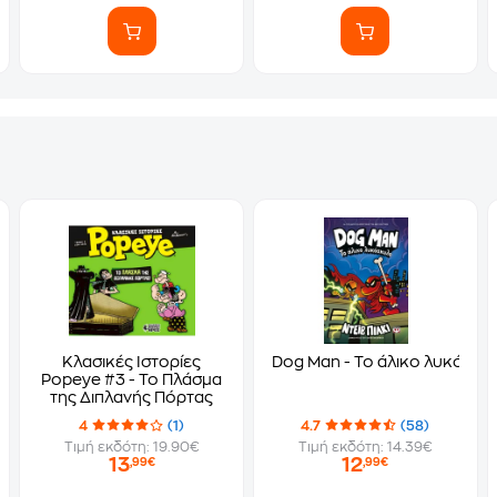
Κλασικές Ιστορίες
Dog Man - Το άλικο λυκόσκυ
Popeye #3 - Το Πλάσμα
της Διπλανής Πόρτας
4
(1)
4.7
(58)
Τιμή εκδότη: 19.90€
Τιμή εκδότη: 14.39€
13
12
,99€
,99€