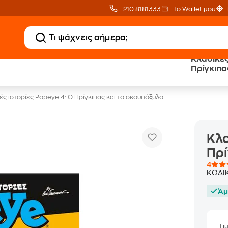
210 8181333
Το Wallet μου
Κλασικές
20 € Public επιστροφή
Δωρεάν Μεταφορικ
Πρίγκιπα
με Snappi
με Public+ Delivery
ές ιστορίες Popeye 4: Ο Πρίγκιπας και το σκουπόξυλο
Κλα
Πρί
4
ΚΩΔΙ
Άμ
Τι