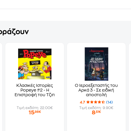
γοράζουν
Κλασικές Ιστορίες
Ο Ιεροεξεταστής του
Popeye #2 - Η
Αρκά 3 - Σε ειδική
Επιστροφή του Τζιπ
αποστολή
4.7
(14)
Τιμή εκδότη: 22.00€
Τιμή εκδότη: 9.90€
15
8
,98€
,51€