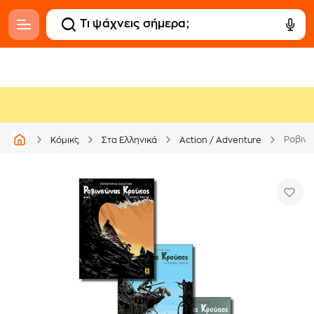
Ροβινσ
Κόμικς
Στα Ελληνικά
Action / Adventure