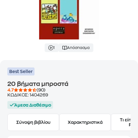
1
Απόσπασμα
Best Seller
20 βήματα μπροστά
4.7
(90)
ΚΩΔΙΚΟΣ:
1404269
Άμεσα Διαθέσιμο
Τι είπαν
Σύνοψη βιβλίου
Χαρακτηριστικά
Frie