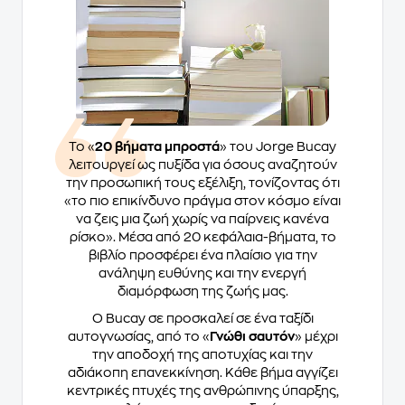
Το «
20 βήματα μπροστά
» του Jorge Bucay
λειτουργεί ως πυξίδα για όσους αναζητούν
την προσωπική τους εξέλιξη, τονίζοντας ότι
«το πιο επικίνδυνο πράγμα στον κόσμο είναι
να ζεις μια ζωή χωρίς να παίρνεις κανένα
ρίσκο». Μέσα από 20 κεφάλαια-βήματα, το
βιβλίο προσφέρει ένα πλαίσιο για την
ανάληψη ευθύνης και την ενεργή
διαμόρφωση της ζωής μας.
Ο Bucay σε προσκαλεί σε ένα ταξίδι
αυτογνωσίας, από το «
Γνώθι σαυτόν
» μέχρι
την αποδοχή της αποτυχίας και την
αδιάκοπη επανεκκίνηση. Κάθε βήμα αγγίζει
κεντρικές πτυχές της ανθρώπινης ύπαρξης,