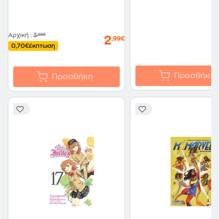
Αρχική
:
3
,69€
2
,99€
0,70€
έκπτωση
Προσθήκη
Προσθήκη