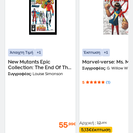
+1
+1
Άπαιχτη Τιμή
Έκπτωση
New Mutants Epic
Marvel-verse: Ms. Ma
Collection: The End Of The
Συγγραφέας:
G. Willow Wils
Beginning
Συγγραφέας:
Louise Simonson
5
(1)
Αρχική
:
12
,97€
55
,99€
5,13€
έκπτωση