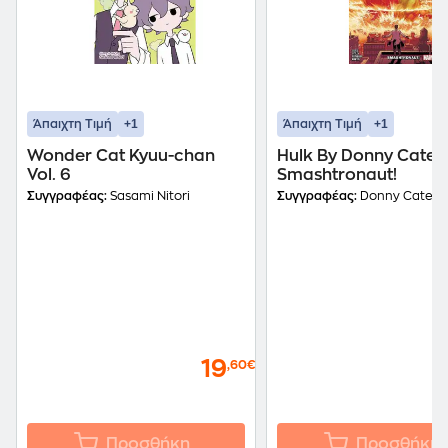
+1
+1
Άπαιχτη Τιμή
Άπαιχτη Τιμή
Wonder Cat Kyuu-chan
Hulk By Donny Cates V
Vol. 6
Smashtronaut!
Συγγραφέας:
Sasami Nitori
Συγγραφέας:
Donny Cates
19
,60€
Προσθήκη
Προσθήκη