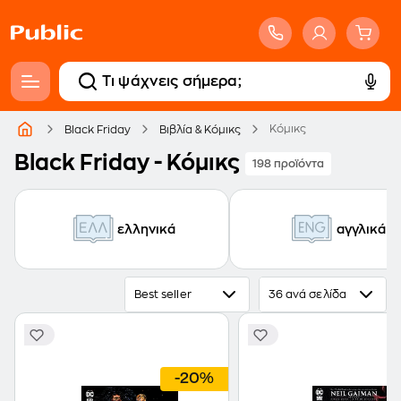
Κόμικς
Black Friday
Βιβλία & Κόμικς
Black Friday - Κόμικς
198 προϊόντα
ελληνικά
αγγλικά
Best seller
36 ανά σελίδα
-20%