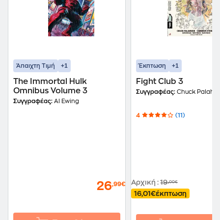
+1
+1
Άπαιχτη Τιμή
Έκπτωση
The Immortal Hulk
Fight Club 3
Omnibus Volume 3
Συγγραφέας:
Chuck Palahni
Συγγραφέας:
Al Ewing
4
(11)
Αρχική
:
19
,00€
26
,99€
16,01€
έκπτωση