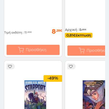
Αρχική
:
5
,80€
8
,28€
Τιμή εκδότη
:
11
,00€
0,81€
έκπτωση
Προσθήκη
Προσθήκη
-49%