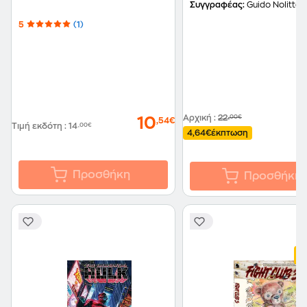
Συγγραφέας:
Guido Nolitta
5
(1)
Αρχική
:
22
,00€
10
,54€
Τιμή εκδότη
:
14
,00€
4,64€
έκπτωση
Προσθήκη
Προσθήκη