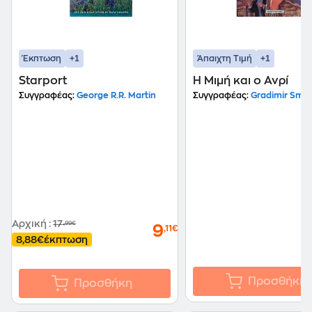
+1
+1
Έκπτωση
Άπαιχτη Τιμή
Starport
Η Μιμή και ο Ανρί
Συγγραφέας:
George R.R. Martin
Συγγραφέας:
Gradimir Smud
Αρχική
:
17
,99€
9
,11€
8,88€
έκπτωση
Προσθήκη
Προσθήκη