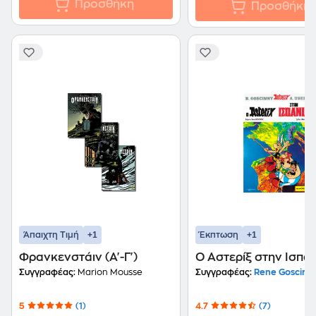
Προσθήκη
Προσθήκη
+1
+1
Άπαιχτη Τιμή
Έκπτωση
Φρανκενστάιν (Α'-Γ')
Ο Αστερίξ στην Ισπα
Συγγραφέας:
Marion Mousse
Συγγραφέας:
Rene Goscinn
5
(1)
4.7
(7)