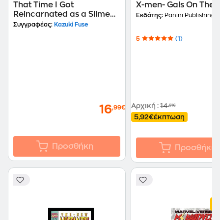
That Time I Got
X-men- Gals On The 
Reincarnated as a Slime
Εκδότης:
Panini Publishing 
19
Συγγραφέας:
Kazuki Fuse
5
(1)
Αρχική
:
14
,91€
16
,99€
5,92€
έκπτωση
Προσθήκη
Προσθήκη