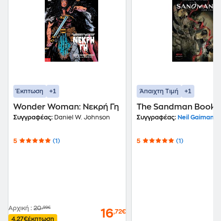
+1
+1
Έκπτωση
Άπαιχτη Τιμή
Wonder Woman: Νεκρή Γη
The Sandman Book 
Συγγραφέας:
Daniel W. Johnson
Συγγραφέας:
Neil Gaiman
5
(1)
5
(1)
Αρχική
:
20
,99€
16
,72€
4,27€
έκπτωση