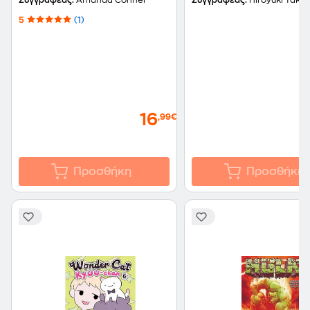
Συγγραφέας:
Amanda Conner
Συγγραφέας:
Hiroyuki Takei
5
(1)
16
,99€
Προσθήκη
Προσθήκη