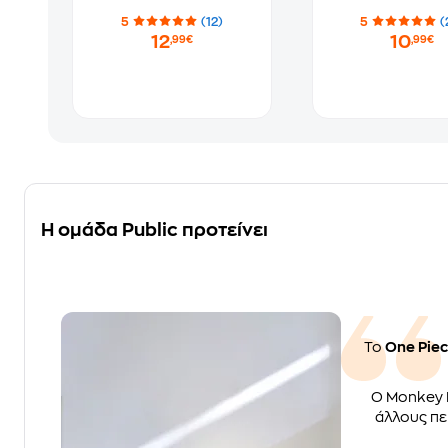
5
(12)
5
(
12
10
,99€
,99€
Η ομάδα Public προτείνει
Το
One Piece
Ο Monkey D.
άλλους πε