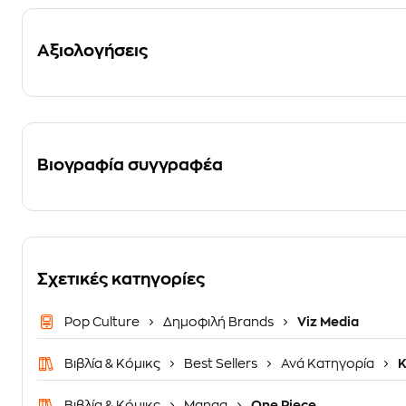
Αξιολογήσεις
Βιογραφία συγγραφέα
Σχετικές κατηγορίες
Pop Culture
Δημοφιλή Brands
Viz Media
Βιβλία & Κόμικς
Best Sellers
Ανά Κατηγορία
Κ
Βιβλία & Κόμικς
Manga
One Piece