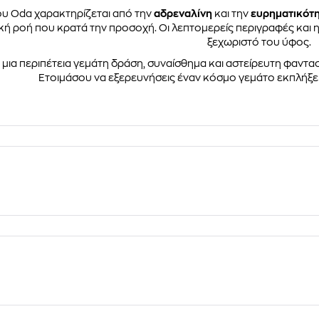
ου Oda χαρακτηρίζεται από την
αδρεναλίνη
και την
ευρηματικότ
ική ροή που κρατά την προσοχή. Οι λεπτομερείς περιγραφές και
ξεχωριστό του ύφος.
μια περιπέτεια γεμάτη δράση, συναίσθημα και αστείρευτη φαντασί
Ετοιμάσου να εξερευνήσεις έναν κόσμο γεμάτο εκπλήξεις 