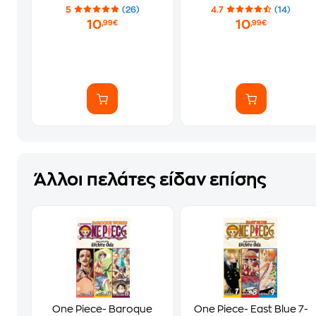
5
(26)
4.7
(14)
10
10
,99€
,99€
Άλλοι πελάτες είδαν επίσης
One Piece- Baroque
One Piece- East Blue 7-