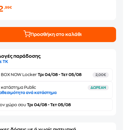
2
,99€
Προσθήκη στο καλάθι
λογές παράδοσης
ε ΤΚ
ε
BOX NOW Locker
Τρι 04/08 - Τετ 05/08
2,00€
 κατάστημα Public
ΔΩΡΕΑΝ
αθεσιμότητα ανά κατάστημα
τον
χώρο σου
Τρι 04/08 - Τετ 05/08
κες δόσεις με ή χωρίς πιστωτική