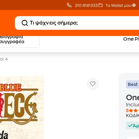
210 8181333
Το Wallet μου
Βιογραφία
One Pi
20 € Public επιστροφή
Δωρεάν Μεταφορικ
συγγραφέα
με Snappi
με Public+ Delivery
ol. 4
Best 
One
Inclu
5
ΚΩΔΙ
Άμ