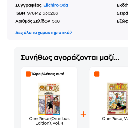
Συγγραφέας
Eiichiro Oda
Εκδό
ISBN
9781421536286
Σειρά
Αριθμός Σελίδων
568
Εξώ
Δες όλα τα χαρακτηριστικά
Συνήθως αγοράζονται μαζί...
Τώρα βλέπεις αυτό
One Piece (Omnibus
One Piece, Vol
Edition), Vol. 4