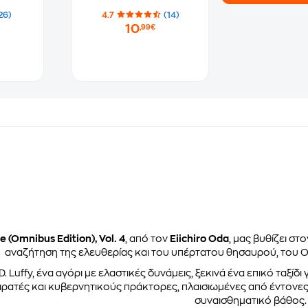
26)
4.7
(14)
10
,99€
 (Omnibus Edition), Vol. 4
, από τον
Eiichiro Oda
, μας βυθίζει σ
αναζήτηση της ελευθερίας και του υπέρτατου θησαυρού, του On
 Luffy, ένα αγόρι με ελαστικές δυνάμεις, ξεκινά ένα επικό ταξίδι 
ιρατές και κυβερνητικούς πράκτορες, πλαισιωμένες από έντονες 
συναισθηματικό βάθος.