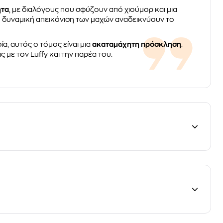
ητα
, με διαλόγους που σφύζουν από χιούμορ και μια
 η δυναμική απεικόνιση των μαχών αναδεικνύουν το
α, αυτός ο τόμος είναι μια
ακαταμάχητη πρόσκληση
.
με τον Luffy και την παρέα του.