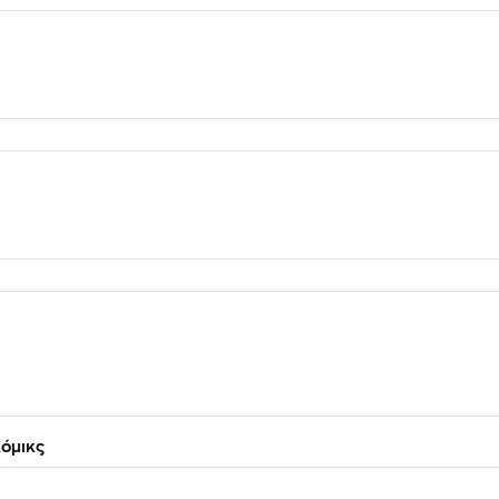
όμικς