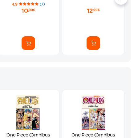
4.9
(7)
10
12
,99€
,99€
One Piece (Omnibus
One Piece (Omnibus