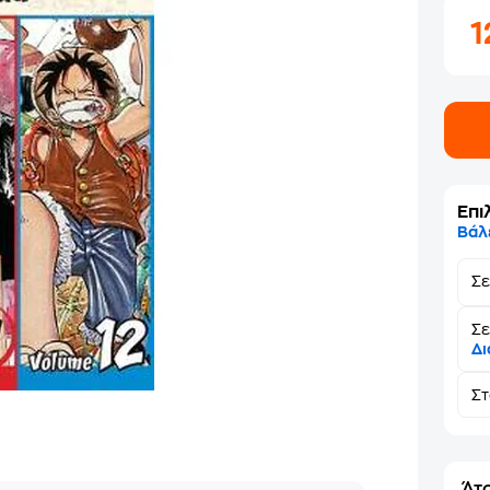
1
Επι
Βάλ
Σ
Σε
Δι
Σ
Άτο