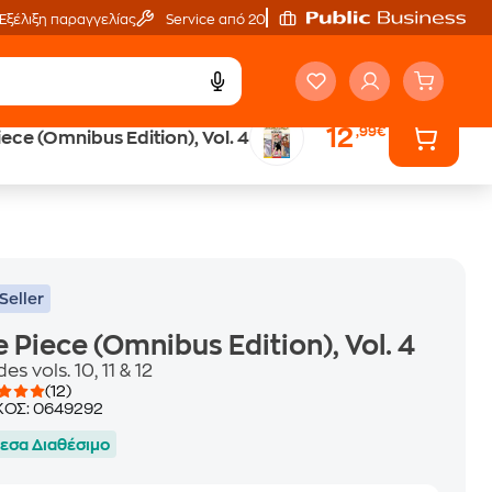
Εξέλιξη παραγγελίας
Service από 20'
12
,99€
ece (Omnibus Edition), Vol. 4
ά
Έλα στον κόσμο
των ηχητικών βιβλίων
Seller
 Piece (Omnibus Edition), Vol. 4
des vols. 10, 11 & 12
(12)
ΚΟΣ:
0649292
εσα Διαθέσιμο