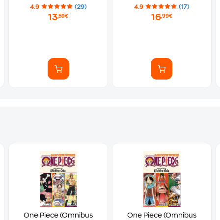
4.9
(29)
4.9
(17)
13
16
,59€
,99€
One Piece (Omnibus
One Piece (Omnibus