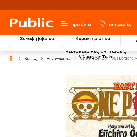
προϊόντα
υπηρεσίες
Σύνοψη βιβλίου
Χαρακτηριστικά
Καλοκαιρινές Εκπτώσεις
& Άπαιχτες Τιμές
One Piece (Omnibus Edition), V
Κόμικς
Ξενόγλωσσα