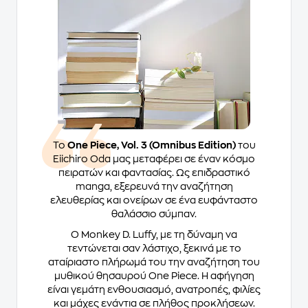
Το
One Piece, Vol. 3 (Omnibus Edition)
του
Eiichiro Oda μας μεταφέρει σε έναν κόσμο
πειρατών και φαντασίας. Ως επιδραστικό
manga, εξερευνά την αναζήτηση
ελευθερίας και ονείρων σε ένα ευφάνταστο
θαλάσσιο σύμπαν.
Ο Monkey D. Luffy, με τη δύναμη να
τεντώνεται σαν λάστιχο, ξεκινά με το
αταίριαστο πλήρωμά του την αναζήτηση του
μυθικού θησαυρού One Piece. Η αφήγηση
είναι γεμάτη ενθουσιασμό, ανατροπές, φιλίες
και μάχες ενάντια σε πλήθος προκλήσεων.