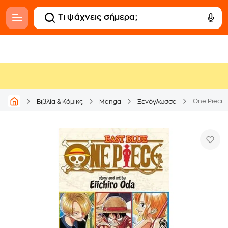
One Piece- 
Βιβλία & Κόμικς
Manga
Ξενόγλωσσα