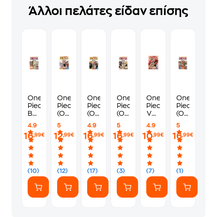
Άλλοι πελάτες είδαν επίσης
One
One
One
One
One
One
Piece-
Piece
Piece
Piece
Piece,
Piece
Baroque
(Omnibus
(Omnibus
(Omnibus
Vol.
(Omnibus
Works
Edition),
Edition),
Edition),
3
Edition),
4.9
5
4.9
5
4.9
5
13-
Vol.
Vol.
Vol.
Vol.
16
12
16
16
10
16
,99€
,99€
,99€
,99€
,99€
,99€
14-
4
2
6
7
15,
Vol.
5
(Omnibus
(10)
(12)
(17)
(3)
(7)
(1)
Edition)