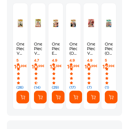
One
One
One
One
One
One
Piece,
Piece,
Piece-
Piece
Piece,
Piece
Vol.
Vol.
East
(Omnibus
Vol.
(Omnibus
1
2
Blue
Edition),
3
Edition),
5
4.7
4.9
4.9
4.9
5
1-2-
Vol.
Vol.
10
10
13
16
10
12
,99€
,99€
,59€
,99€
,99€
,99€
3,
2
10
Vol.
1
(Omnibus
Edition)|3-
(26)
(14)
(29)
(17)
(7)
(1)
in-1
Edition