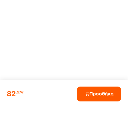
82
,27€
Προσθήκη