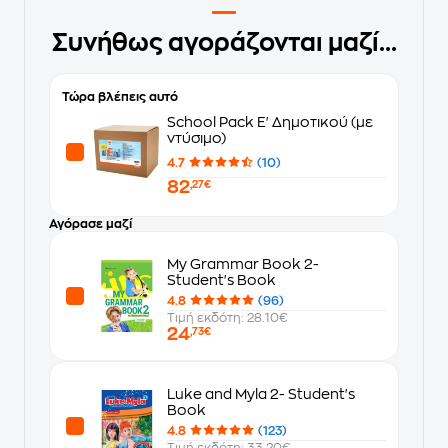
Συνήθως αγοράζονται μαζί...
Τώρα βλέπεις αυτό
School Pack Ε' Δημοτικού (με
ντύσιμο)
4.7
(10)
82
,27€
Αγόρασε μαζί
My Grammar Book 2-
Student's Book
4.8
(96)
Τιμή εκδότη: 28.10€
24
,73€
Luke and Myla 2- Student's
Book
4.8
(123)
Τιμή εκδότη: 33.20€