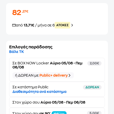
82
,27€
από
13,71€
/ μήνα σε 6
ATOKEΣ
Επιλογές παράδοσης
Βάλε ΤΚ
Σε
BOX NOW Locker
Αύριο 05/08 - Πεμ
2,00€
06/08
ή ΔΩΡΕΑΝ με
Public+ delivery
Σε κατάστημα Public
ΔΩΡΕΑΝ
Διαθεσιμότητα ανά κατάστημα
Στον
χώρο σου
Αύριο 05/08 - Πεμ 06/08
Στον χώρο σου
σε 90'
5,00€