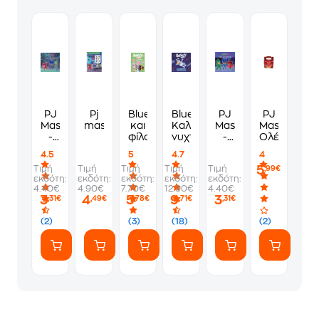
PJ
Pj
Bluey
Bluey:
PJ
PJ
Masks
masks
και
Καληνύχτα,
Masks
Masks:
-
φίλοι
νυχτερίδα
-
Ολέτ
Μυστηριώδης
Ώρα
4.5
5
4.7
4
εξαφάνιση
για
5
Τιμή
Τιμή
Τιμή
Τιμή
Τιμή
,99€
δράση
εκδότη:
εκδότη:
εκδότη:
εκδότη:
εκδότη:
4.40€
4.90€
7.70€
12.90€
4.40€
3
4
5
9
3
,31€
,49€
,78€
,71€
,31€
(2)
(3)
(18)
(2)