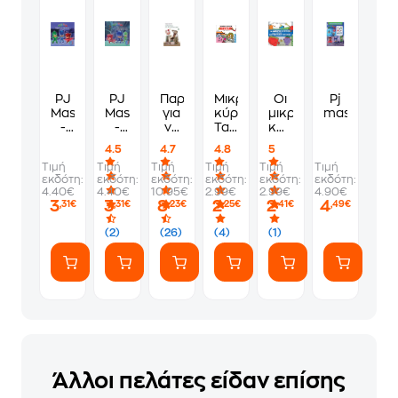
PJ
PJ
Παραμύθια
Μικροί
Οι
Pj
Masks
Masks
για
κύριοι:
μικροί
masks
-
-
να
Ταξίδι
κύριοι
Ώρα
Μυστηριώδης
σπάτε
στην
και
4.5
4.7
4.8
5
για
εξαφάνιση
κέφι
Κίνα
οι
Τιμή
Τιμή
Τιμή
Τιμή
Τιμή
Τιμή
δράση
Ολυμπιακοί
εκδότη:
εκδότη:
εκδότη:
εκδότη:
εκδότη:
εκδότη:
Αγώνες
4.40€
4.40€
10.95€
2.99€
2.99€
4.90€
3
3
8
2
2
4
,31€
,31€
,23€
,25€
,41€
,49€
(2)
(26)
(4)
(1)
Άλλοι πελάτες είδαν επίσης