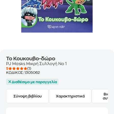
Το Κουκουβο-δώρο
PJ Masks Mικρή Συλλογή Νο 1
5
(1)
ΚΩΔΙΚΟΣ:
1305062
Διαθέσιμο με παραγγελία
Βιογ
Σύνοψη βιβλίου
Χαρακτηριστικά
συγγ