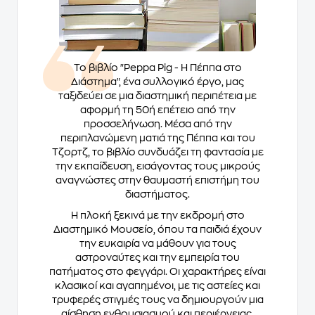
Το βιβλίο "Peppa Pig - Η Πέππα στο
Διάστημα", ένα συλλογικό έργο, μας
ταξιδεύει σε μια διαστημική περιπέτεια με
αφορμή τη 50ή επέτειο από την
προσσελήνωση. Μέσα από την
περιπλανώμενη ματιά της Πέππα και του
Τζορτζ, το βιβλίο συνδυάζει τη φαντασία με
την εκπαίδευση, εισάγοντας τους μικρούς
αναγνώστες στην θαυμαστή επιστήμη του
διαστήματος.
Η πλοκή ξεκινά με την εκδρομή στο
Διαστημικό Μουσείο, όπου τα παιδιά έχουν
την ευκαιρία να μάθουν για τους
αστροναύτες και την εμπειρία του
πατήματος στο φεγγάρι. Οι χαρακτήρες είναι
κλασικοί και αγαπημένοι, με τις αστείες και
τρυφερές στιγμές τους να δημιουργούν μια
αίσθηση ενθουσιασμού και περιέργειας.