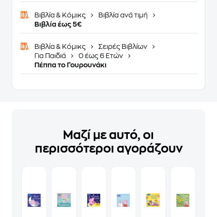
Βιβλία & Κόμικς
Βιβλία ανά τιμή
Βιβλία έως 5€
Βιβλία & Κόμικς
Σειρές Βιβλίων
Για Παιδιά
0 έως 6 Ετών
Πέππα το Γουρουνάκι
Μαζί με αυτό, οι
περισσότεροι αγοράζουν