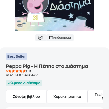
1
Απόσπασμα
Best Seller
Peppa Pig - Η Πέππα στο Διάστημα
5
(11)
ΚΩΔΙΚΟΣ:
1408472
Άμεσα Διαθέσιμο
Τι είπαν
Σύνοψη βιβλίου
Χαρακτηριστικά
Frie