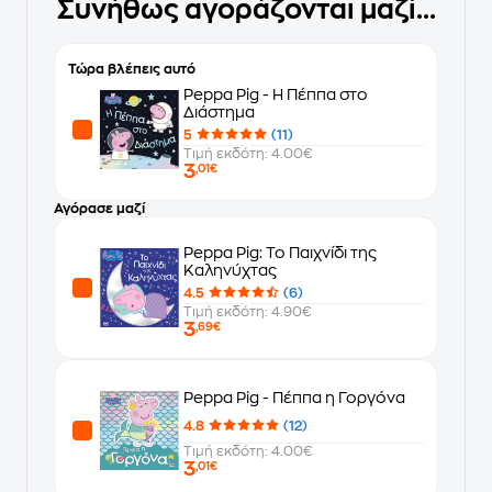
Συνήθως αγοράζονται μαζί...
Τώρα βλέπεις αυτό
Peppa Pig - Η Πέππα στο
Διάστημα
5
(11)
Τιμή εκδότη: 4.00€
3
,01€
Αγόρασε μαζί
Peppa Pig: Το Παιχνίδι της
Καληνύχτας
4.5
(6)
Τιμή εκδότη: 4.90€
3
,69€
Peppa Pig - Πέππα η Γοργόνα
4.8
(12)
Τιμή εκδότη: 4.00€
3
,01€