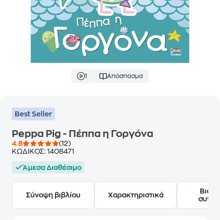
1
Απόσπασμα
Best Seller
Peppa Pig - Πέππα η Γοργόνα
4.8
(12)
ΚΩΔΙΚΟΣ:
1408471
Άμεσα Διαθέσιμο
Βιογ
Σύνοψη βιβλίου
Χαρακτηριστικά
συγγ