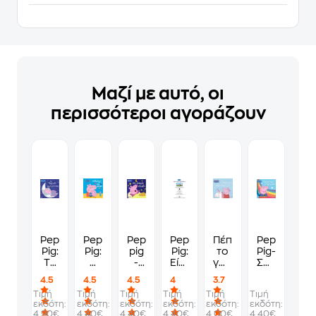
Μαζί με αυτό, οι
περισσότεροι αγοράζουν
Peppa
Peppa
Peppa
Peppa
Πέππα
Peppa
Pig:
Pig:
pig
Pig:
το
Pig-
Το
H
-
Είναι
γουρουνάκι:
Σούπερ
Παιχνίδι
Πέππα
Kαι
Ωραίο
Ο
Πέππα!
4.5
4.5
4.5
4
3.7
της
και
όνειρα
Να
μαγικός
Τιμή
Τιμή
Τιμή
Τιμή
Τιμή
Τιμή
Καληνύχτας
το
γλυκά
Μοιράζεσαι
μονόκερος
εκδότη:
εκδότη:
εκδότη:
εκδότη:
εκδότη:
εκδότη:
νέο
4.90€
4.40€
4.40€
4.40€
4.00€
4.40€