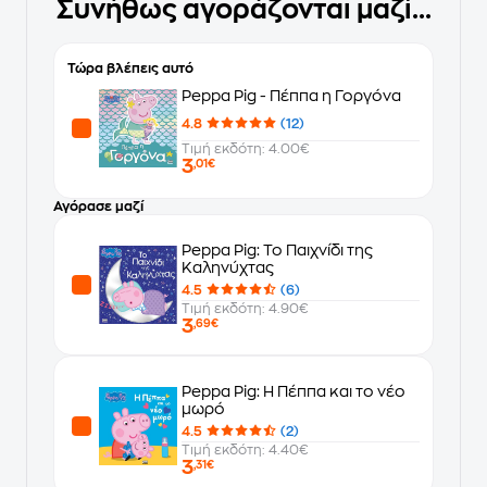
Συνήθως αγοράζονται μαζί...
Τώρα βλέπεις αυτό
Peppa Pig - Πέππα η Γοργόνα
4.8
(12)
Τιμή εκδότη: 4.00€
3
,01€
Αγόρασε μαζί
Peppa Pig: Το Παιχνίδι της
Καληνύχτας
4.5
(6)
Τιμή εκδότη: 4.90€
3
,69€
Peppa Pig: H Πέππα και το νέο
μωρό
4.5
(2)
Τιμή εκδότη: 4.40€
3
,31€