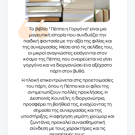
Το βιβλίο "Πέππα η Γοργόνα" είναι μια
μαγευτική ιστορία που συνδυάζει την
παιδική φαντασία με την αξία της φιλίας και
της συνεργασίας. Μέσα από τις σελίδες του,
οι μικροί αναγνώστες εισάγονται στον
κόσμο της Πέππα, που ονειρεύεται να γίνει
γοργόνα και να διοργανώσει ένα αξέχαστο
πάρτι στον βυθό.
Η πλοκή επικεντρώνεται στις προετοιμασίες
του πάρτι, όπου η Πέππα και οι φίλοι της
αντιμετωπίζουν πολλές προκλήσεις. Η
Δεσποινίς Κουνέλη, η διοργανώτρια,
προσφέρει τη βοήθειά της, ενισχύοντας τη
σημασία της συνεργασίας και της
υποστήριξης. Η αφήγηση γεμάτη χιούμορ και
ζωντάνια, προκαλεί συναισθηματική
σύνδεση με τους χαρακτήρες και τις
περιπέτειές τους.