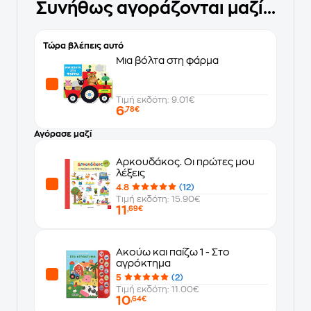
Συνήθως αγοράζονται μαζί...
Τώρα βλέπεις αυτό
Μια βόλτα στη φάρμα
Τιμή εκδότη: 9.01€
6
,78€
Αγόρασε μαζί
Αρκουδάκος. Οι πρώτες μου
λέξεις
4.8
(12)
Τιμή εκδότη: 15.90€
11
,69€
Ακούω και παίζω 1 - Στο
αγρόκτημα
5
(2)
Τιμή εκδότη: 11.00€
10
,64€