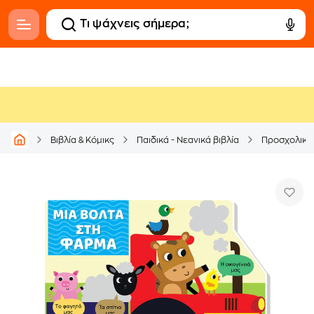
Βιβλία & Κόμικς
Παιδικά - Νεανικά βιβλία
Προσχολικά