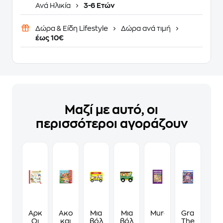
Ανά Ηλικία
3-6 Ετών
Δώρα & Είδη Lifestyle
Δώρα ανά τιμή
έως 10€
Μαζί με αυτό, οι
περισσότεροι αγοράζουν
Αρκουδάκος.
Ακούω
Μια
Μια
Murdoku
Grand
Οι
και
βόλτα
βόλτα
Theft