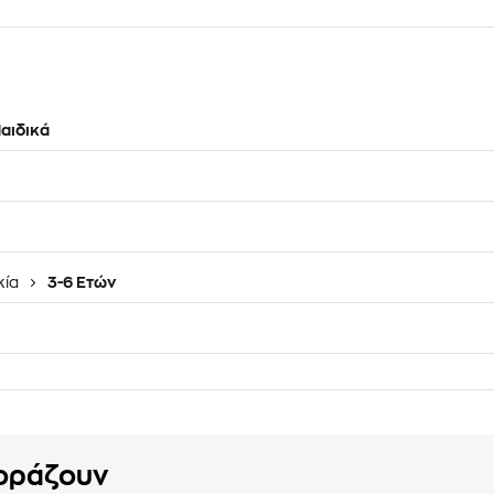
αιδικά
κία
3-6 Ετών
γοράζουν