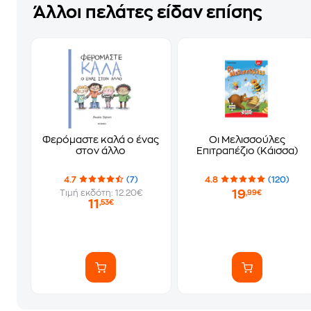
Άλλοι πελάτες είδαν επίσης
Φερόμαστε καλά ο ένας
Οι Μελισσούλες
στον άλλο
Επιτραπέζιο (Κάισσα)
4.7
(7)
4.8
(120)
19
Τιμή εκδότη: 12.20€
,99€
11
,53€