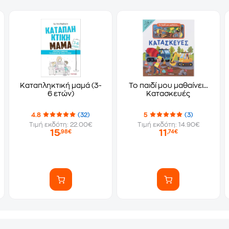
Καταπληκτική μαμά (3-
Το παιδί μου μαθαίνει…
6 ετών)
Κατασκευές
4.8
(32)
5
(3)
Τιμή εκδότη: 22.00€
Τιμή εκδότη: 14.90€
15
11
,98€
,74€