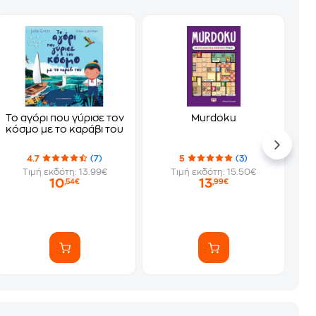
Το αγόρι που γύρισε τον
Murdoku
κόσμο με το καράβι του
4.7
(7)
5
(3)
Τιμή εκδότη: 13.99€
Τιμή εκδότη: 15.50€
10
13
,54€
,99€