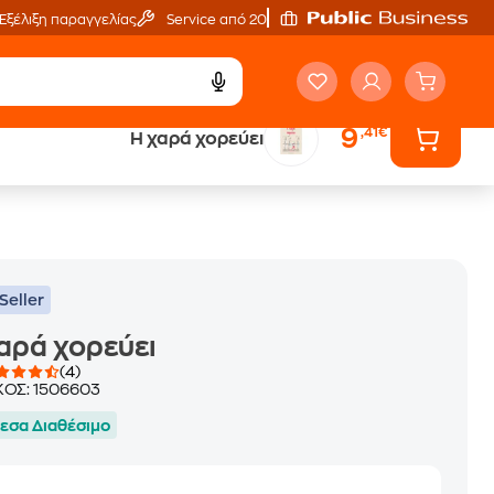
Εξέλιξη παραγγελίας
Service από 20'
9
,41€
Η χαρά χορεύει
ά
Έλα στον κόσμο
των ηχητικών βιβλίων
Seller
αρά χορεύει
(4)
ΚΟΣ:
1506603
εσα Διαθέσιμο