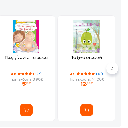
Πώς γίνονται τα μωρά
Το ξινό σταφύλι
4.6
(7)
4.9
(10)
Τιμή εκδότη: 6.90€
Τιμή εκδότη: 14.00€
5
12
,19€
,99€