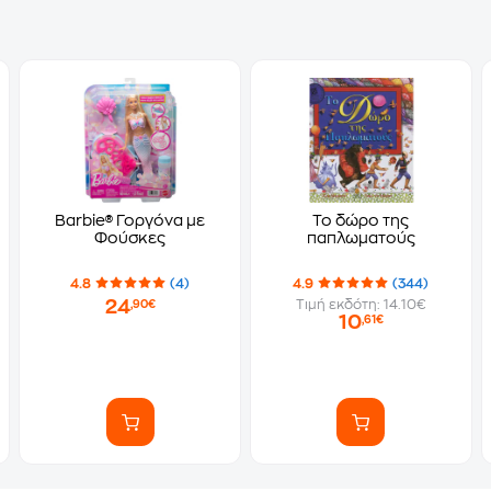
Barbie® Γοργόνα με
Το δώρο της
Φούσκες
παπλωματούς
4.8
(4)
4.9
(344)
24
Τιμή εκδότη: 14.10€
,90€
10
,61€