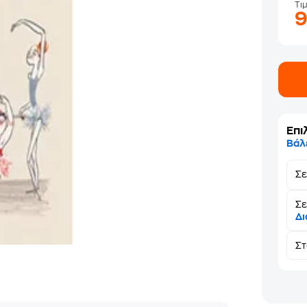
Τι
Επι
Βάλ
Σ
Σε
Δι
Σ