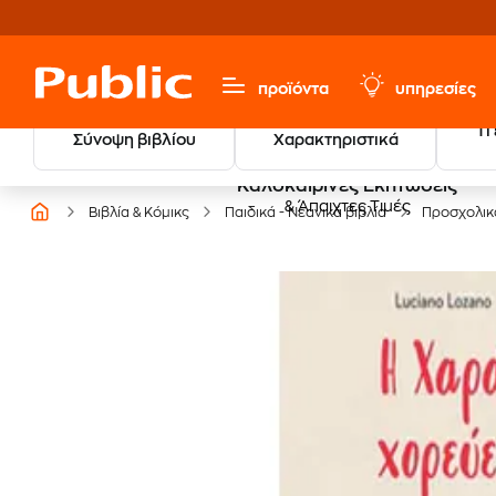
προϊόντα
υπηρεσίες
Τι
Σύνοψη βιβλίου
Χαρακτηριστικά
Καλοκαιρινές Εκπτώσεις
& Άπαιχτες Τιμές
Βιβλία & Κόμικς
Παιδικά - Νεανικά βιβλία
Προσχολικ