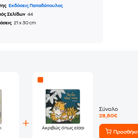
της
Εκδόσεις Παπαδόπουλος
μός Σελίδων
44
τάσεις
21 x 30 cm
Σύνολο
28,60€
ι
Ακριβώς όπως είσαι
Προσθήκ