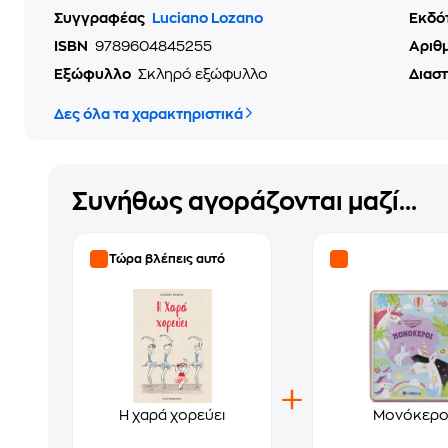
Συγγραφέας
Luciano Lozano
Εκδό
ISBN
9789604845255
Αριθ
Εξώφυλλο
Σκληρό εξώφυλλο
Διασ
Δες όλα τα χαρακτηριστικά
Συνήθως αγοράζονται μαζί...
Τώρα βλέπεις αυτό
Η χαρά χορεύει
Μονόκερο