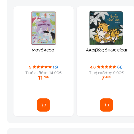
Μονόκεροι
Ακριβώς όπως είσαι
5
(3)
4.8
(4)
Τιμή εκδότη: 14.90€
Τιμή εκδότη: 9.90€
11
7
,74€
,45€