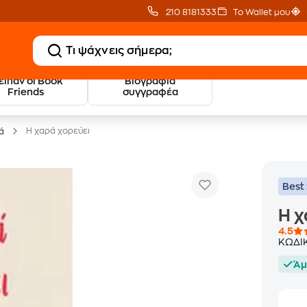
210 8181333
Το Wallet μου
 είπαν οι Book
Βιογραφία
20 € Public επιστροφή
Δωρεάν Μεταφορικ
Friends
συγγραφέα
με Snappi
με Public+ Delivery
Η χαρά χορεύει
ά
Best 
Η χ
4.5
ΚΩΔΙ
Άμ