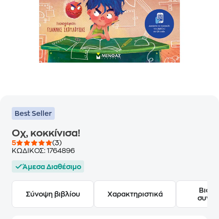
Best Seller
Οχ, κοκκίνισα!
5
(3)
ΚΩΔΙΚΟΣ:
1764896
Άμεσα Διαθέσιμο
Βιογ
Σύνοψη βιβλίου
Χαρακτηριστικά
συγγ