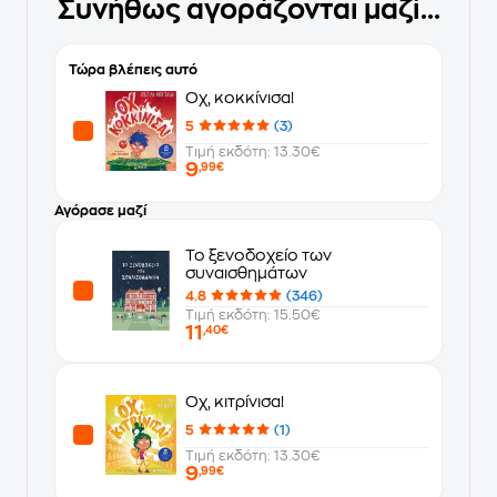
Συνήθως αγοράζονται μαζί...
Τώρα βλέπεις αυτό
Οχ, κοκκίνισα!
5
(3)
Τιμή εκδότη: 13.30€
9
,99€
Αγόρασε μαζί
Το ξενοδοχείο των
συναισθημάτων
4.8
(346)
Τιμή εκδότη: 15.50€
11
,40€
Οχ, κιτρίνισα!
5
(1)
Τιμή εκδότη: 13.30€
9
,99€