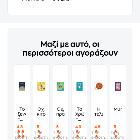
Μαζί με αυτό, οι
περισσότεροι αγοράζουν
Το
Οχ,
Οχ,
Τα
Η
Murdoku
ξενοδοχείο
κιτρίνισα!
πρασίνισα!
Χρώματα
τελεία
των
της
συναισθημάτων
Χλόης
4.8
5
5
4.9
4.8
5
Τιμή
Τιμή
Τιμή
Τιμή
Τιμή
Τιμή
εκδότη:
εκδότη:
εκδότη:
εκδότη:
εκδότη:
εκδότη: