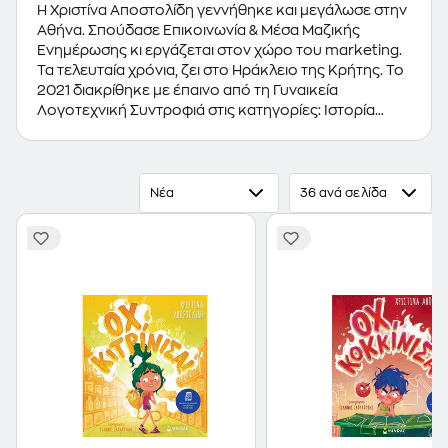
Η Χριστίνα Αποστολίδη γεννήθηκε και μεγάλωσε στην
Αθήνα. Σπούδασε Επικοινωνία & Μέσα Μαζικής
Ενημέρωσης κι εργάζεται στον χώρο του marketing.
Τα τελευταία χρόνια, ζει στο Ηράκλειο της Κρήτης. Το
2021 διακρίθηκε με έπαινο από τη Γυναικεία
Λογοτεχνική Συντροφιά στις κατηγορίες: Ιστορία
εκτενούς φόρμας για παιδιά 10-14 ετών και Διήγημα
για νέους 14+. Εκτός από ιστορίες για παιδιά, γράφει
επίσης παιδικά τραγούδια. (Πηγή: "Εκδόσεις Μίνωας",
2022)
Νέα
36 ανά σελίδα