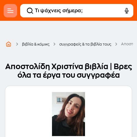
Αποστολ
βιβλία & κόμικς
συγγραφείς & τα βιβλία τους
Αποστολίδη Χριστίνα βιβλία | Βρες
όλα τα έργα του συγγραφέα