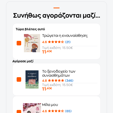
Συνήθως αγοράζονται μαζί...
Τώρα βλέπεις αυτό
Τρώγεται η ενσυναίσθηση;
4.6
(21)
Τιμή εκδότη: 15.50€
11
,40€
Αγόρασε μαζί
Το ξενοδοχείο των
συναισθημάτων
4.8
(346)
Τιμή εκδότη: 15.50€
11
,40€
Μίλα μου
4.6
(65)